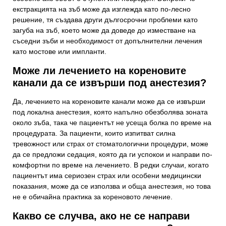
екстракцията на зъб може да изглежда като по-лесно
решение, тя създава други дългосрочни проблеми като
загуба на зъб, което може да доведе до изместване на
съседни зъби и необходимост от допълнителни лечения
като мостове или импланти.
Може ли лечението на кореновите
канали да се извърши под анестезия?
Да, лечението на кореновите канали може да се извърши
под локална анестезия, която напълно обезболява зоната
около зъба, така че пациентът не усеща болка по време на
процедурата. За пациенти, които изпитват силна
тревожност или страх от стоматологични процедури, може
да се предложи седация, която да ги успокои и направи по-
комфортни по време на лечението. В редки случаи, когато
пациентът има сериозен страх или особени медицински
показания, може да се използва и обща анестезия, но това
не е обичайна практика за кореновото лечение.
Какво се случва, ако не се направи