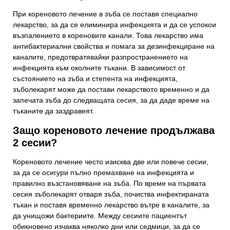
При кореновото лечение в зъба се поставя специално
лекарство, за да се елиминира инфекцията и да се успокои
възпалението в кореновите канали. Това лекарство има
антибактериални свойства и помага за дезинфекциране на
каналите, предотвратявайки разпространението на
инфекцията към околните тъкани. В зависимост от
състоянието на зъба и степента на инфекцията,
зъболекарят може да постави лекарството временно и да
запечата зъба до следващата сесия, за да даде време на
тъканите да заздравеят.
Защо кореновото лечение продължава
2 сесии?
Кореновото лечение често изисква две или повече сесии,
за да се осигури пълно премахване на инфекцията и
правилно възстановяване на зъба. По време на първата
сесия зъболекарят отваря зъба, почиства инфектираната
тъкан и поставя временно лекарство вътре в каналите, за
да унищожи бактериите. Между сесиите пациентът
обикновено изчаква няколко дни или седмици, за да се