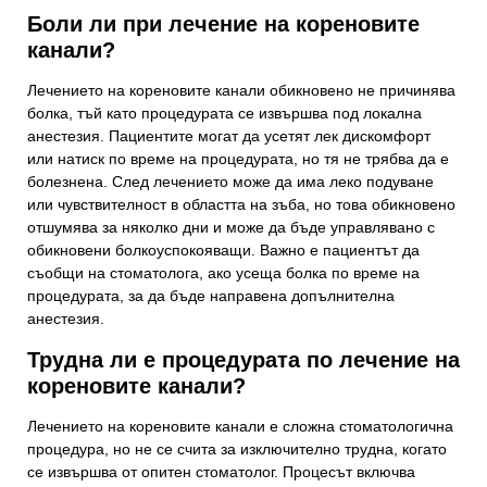
Боли ли при лечение на кореновите
канали?
Лечението на кореновите канали обикновено не причинява
болка, тъй като процедурата се извършва под локална
анестезия. Пациентите могат да усетят лек дискомфорт
или натиск по време на процедурата, но тя не трябва да е
болезнена. След лечението може да има леко подуване
или чувствителност в областта на зъба, но това обикновено
отшумява за няколко дни и може да бъде управлявано с
обикновени болкоуспокояващи. Важно е пациентът да
съобщи на стоматолога, ако усеща болка по време на
процедурата, за да бъде направена допълнителна
анестезия.
Трудна ли е процедурата по лечение на
кореновите канали?
Лечението на кореновите канали е сложна стоматологична
процедура, но не се счита за изключително трудна, когато
се извършва от опитен стоматолог. Процесът включва