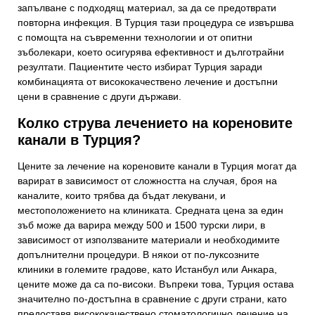
запълване с подходящ материал, за да се предотврати
повторна инфекция. В Турция тази процедура се извършва
с помощта на съвременни технологии и от опитни
зъболекари, което осигурява ефективност и дълготрайни
резултати. Пациентите често избират Турция заради
комбинацията от висококачествено лечение и достъпни
цени в сравнение с други държави.
Колко струва лечението на кореновите
канали в Турция?
Цените за лечение на кореновите канали в Турция могат да
варират в зависимост от сложността на случая, броя на
каналите, които трябва да бъдат лекувани, и
местоположението на клиниката. Средната цена за един
зъб може да варира между 500 и 1500 турски лири, в
зависимост от използваните материали и необходимите
допълнителни процедури. В някои от по-луксозните
клиники в големите градове, като Истанбул или Анкара,
цените може да са по-високи. Въпреки това, Турция остава
значително по-достъпна в сравнение с други страни, като
предоставя висококачествено стоматологично лечение на