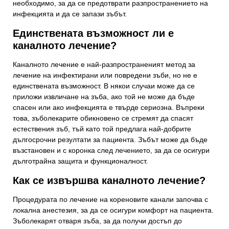
необходимо, за да се предотврати разпространението на
инфекцията и да се запази зъбът.
Единствената възможност ли е
каналното лечение?
Каналното лечение е най-разпространеният метод за
лечение на инфектирани или повредени зъби, но не е
единствената възможност. В някои случаи може да се
приложи извличане на зъба, ако той не може да бъде
спасен или ако инфекцията е твърде сериозна. Въпреки
това, зъболекарите обикновено се стремят да спасят
естествения зъб, тъй като той предлага най-добрите
дългосрочни резултати за пациента. Зъбът може да бъде
възстановен и с коронка след лечението, за да се осигури
дълготрайна защита и функционалност.
Как се извършва каналното лечение?
Процедурата по лечение на кореновите канали започва с
локална анестезия, за да се осигури комфорт на пациента.
Зъболекарят отваря зъба, за да получи достъп до