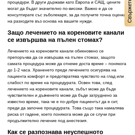
процедури. В други държави като Европа и САЩ, цените
могат да бъдат значително по-високи. Важно е да се
консултирате със зъболекаря, за да получите точна оценка
на разходите въз основа на вашите нужди.
Защо лечението на кореновите канали
се извършва на пълен стомах?
Лечението на кореновите канали обикновено се
препоръчва да се извършва на пълен стомах, защото
самата процедура може да отнеме доста време – понякога
до 1-2 часа. Храненето преди лечението осигурява на
пациента комфорт и предотвратява чувството на глад или
слабост по време на процедурата. Освен това, след
лечението на кореновите канали, зъбът може да бъде
чувствителен и дъвченето може да бъде затруднено за
известно време, така че е по-добре пациентът да е сит,
преди да започне процедурата. Това също така намалява
риска от гадене, което понякога може да се случи при
продължително лечение под анестезия.
Как се разпознава неуспешното