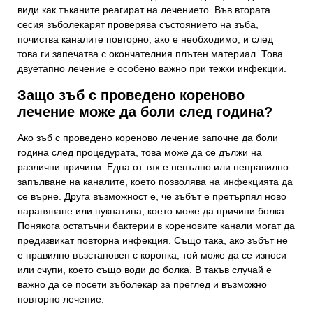
види как тъканите реагират на лечението. Във втората
сесия зъболекарят проверява състоянието на зъба,
почиства каналите повторно, ако е необходимо, и след
това ги запечатва с окончателния плътен материал. Това
двуетапно лечение е особено важно при тежки инфекции.
Защо зъб с проведено кореново
лечение може да боли след година?
Ако зъб с проведено кореново лечение започне да боли
година след процедурата, това може да се дължи на
различни причини. Една от тях е непълно или неправилно
запълване на каналите, което позволява на инфекцията да
се върне. Друга възможност е, че зъбът е претърпял ново
нараняване или пукнатина, което може да причини болка.
Понякога остатъчни бактерии в кореновите канали могат да
предизвикат повторна инфекция. Също така, ако зъбът не
е правилно възстановен с коронка, той може да се износи
или счупи, което също води до болка. В такъв случай е
важно да се посети зъболекар за преглед и възможно
повторно лечение.