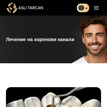
Türkçe
日本語
Лечение на коренови канали
Indonesia
Български
Français
Deutsch
Español
English