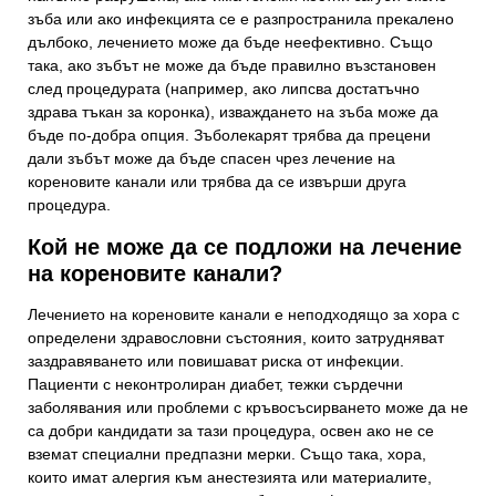
зъба или ако инфекцията се е разпространила прекалено
дълбоко, лечението може да бъде неефективно. Също
така, ако зъбът не може да бъде правилно възстановен
след процедурата (например, ако липсва достатъчно
здрава тъкан за коронка), изваждането на зъба може да
бъде по-добра опция. Зъболекарят трябва да прецени
дали зъбът може да бъде спасен чрез лечение на
кореновите канали или трябва да се извърши друга
процедура.
Кой не може да се подложи на лечение
на кореновите канали?
Свържете се с нас
Лечението на кореновите канали е неподходящо за хора с
определени здравословни състояния, които затрудняват
Вашето име и фамилия
заздравяването или повишават риска от инфекции.
Пациенти с неконтролиран диабет, тежки сърдечни
заболявания или проблеми с кръвосъсирването може да не
са добри кандидати за тази процедура, освен ако не се
Вашият телефонен номер
вземат специални предпазни мерки. Също така, хора,
които имат алергия към анестезията или материалите,