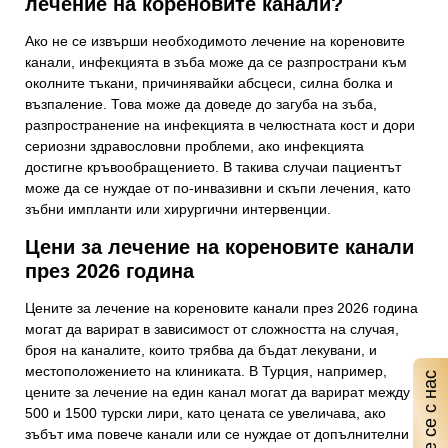
лечение на кореновите канали?
Ако не се извърши необходимото лечение на кореновите
канали, инфекцията в зъба може да се разпространи към
околните тъкани, причинявайки абсцеси, силна болка и
възпаление. Това може да доведе до загуба на зъба,
разпространение на инфекцията в челюстната кост и дори
сериозни здравословни проблеми, ако инфекцията
достигне кръвообращението. В такива случаи пациентът
може да се нуждае от по-инвазивни и скъпи лечения, като
зъбни импланти или хирургични интервенции.
Цени за лечение на кореновите канали
през 2026 година
Цените за лечение на кореновите канали през 2026 година
могат да варират в зависимост от сложността на случая,
броя на каналите, които трябва да бъдат лекувани, и
местоположението на клиниката. В Турция, например,
Свържете се с нас
цените за лечение на един канал могат да варират между
500 и 1500 турски лири, като цената се увеличава, ако
зъбът има повече канали или се нуждае от допълнителни