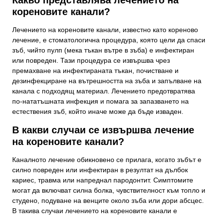
Какво представлява лечението на
кореновите канали?
Лечението на кореновите канали, известно като кореново
лечение, е стоматологична процедура, която цели да спаси
зъб, чийто пулп (мека тъкан вътре в зъба) е инфектиран
или повреден. Тази процедура се извършва чрез
премахване на инфектираната тъкан, почистване и
дезинфекциране на вътрешността на зъба и запълване на
канала с подходящ материал. Лечението предотвратява
по-нататъшната инфекция и помага за запазването на
естествения зъб, който иначе може да бъде изваден.
В какви случаи се извършва лечение
на кореновите канали?
Каналното лечение обикновено се прилага, когато зъбът е
силно повреден или инфектиран в резултат на дълбок
кариес, травма или напреднал пародонтит. Симптомите
могат да включват силна болка, чувствителност към топло и
студено, подуване на венците около зъба или дори абсцес.
В такива случаи лечението на кореновите канали е