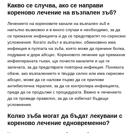
Какво се случва, ако се направи
кореново лечение на възпален зъб?
Лечението на кореновите канали на възпален зъб е
напълно възможно и в много случаи е необходимо, за да
се премахне инфекцията и да се предотвратят по-сериозни
усложнения. Когато зъбът е възпален, обикновено има
инфекция в пулпата на зъба, която може да причини болка,
подуване и дори абсцес. Кореновото лечение ще премахне
инфектираната тъкан, ще почисти каналите и ще ги
запечата, за да предотврати повторна инфекция. Понякога
обаче, ако възпалението е твърде силно или има сериозен
абсцес, може да се наложи първо да се приложи
антибиотична терапия, за да се контролира инфекцията,
преди да се продължи с процедурата. Важно е лечението
да се проведе правилно, за да се избегнат бъдещи
усложнения.
Колко зъба могат да бъдат лекувани с
кореново лечение едновременно?