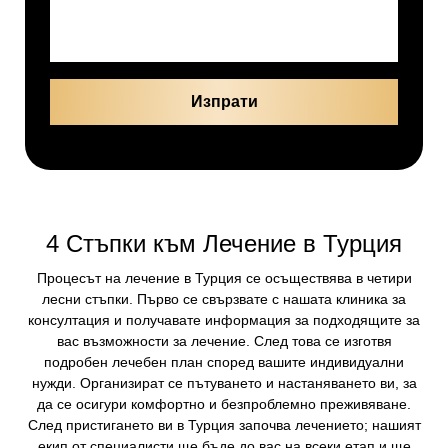
4 Стъпки към Лечение в Турция
Процесът на лечение в Турция се осъществява в четири
лесни стъпки. Първо се свързвате с нашата клиника за
консултация и получавате информация за подходящите за
вас възможности за лечение. След това се изготвя
подробен лечебен план според вашите индивидуални
нужди. Организират се пътуването и настаняването ви, за
да се осигури комфортно и безпроблемно преживяване.
След пристигането ви в Турция започва лечението; нашият
екип от специалисти ще бъде до вас на всеки етап и ще