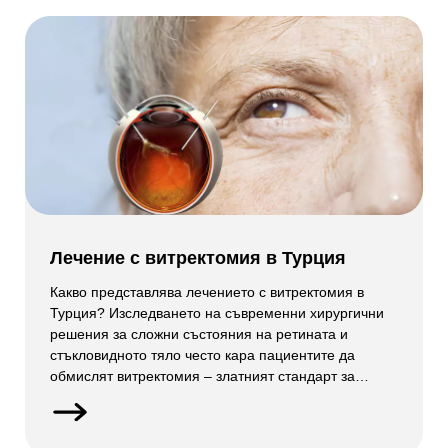
Лечение с витректомия в Турция
Какво представлява лечението с витректомия в
Турция? Изследването на съвременни хирургични
решения за сложни състояния на ретината и
стъкловидното тяло често кара пациентите да
обмислят витректомия – златният стандарт за
възстановяване на яснотата вътре в окото. Турция
бързо се превърна в предпочитана дестинация за
витректомия, предлагайки опитни витреоретинални