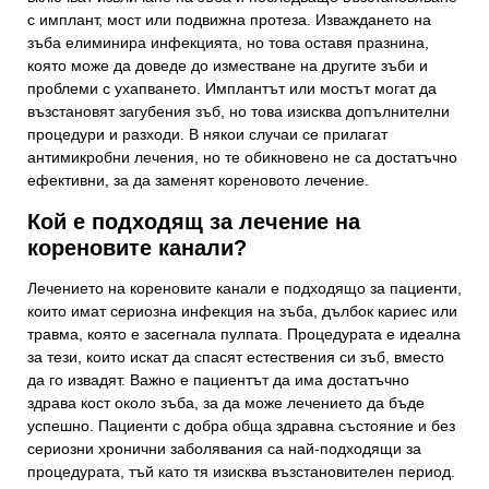
с имплант, мост или подвижна протеза. Изваждането на
зъба елиминира инфекцията, но това оставя празнина,
която може да доведе до изместване на другите зъби и
проблеми с ухапването. Имплантът или мостът могат да
възстановят загубения зъб, но това изисква допълнителни
процедури и разходи. В някои случаи се прилагат
антимикробни лечения, но те обикновено не са достатъчно
ефективни, за да заменят кореновото лечение.
Кой е подходящ за лечение на
кореновите канали?
Лечението на кореновите канали е подходящо за пациенти,
които имат сериозна инфекция на зъба, дълбок кариес или
травма, която е засегнала пулпата. Процедурата е идеална
за тези, които искат да спасят естествения си зъб, вместо
да го извадят. Важно е пациентът да има достатъчно
здрава кост около зъба, за да може лечението да бъде
успешно. Пациенти с добра обща здравна състояние и без
сериозни хронични заболявания са най-подходящи за
процедурата, тъй като тя изисква възстановителен период.