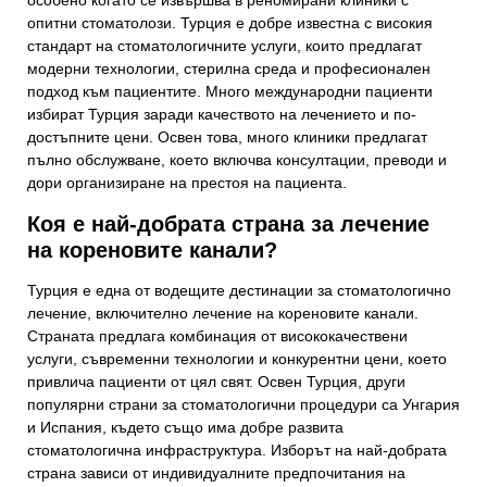
особено когато се извършва в реномирани клиники с
опитни стоматолози. Турция е добре известна с високия
стандарт на стоматологичните услуги, които предлагат
модерни технологии, стерилна среда и професионален
подход към пациентите. Много международни пациенти
избират Турция заради качеството на лечението и по-
достъпните цени. Освен това, много клиники предлагат
пълно обслужване, което включва консултации, преводи и
дори организиране на престоя на пациента.
Коя е най-добрата страна за лечение
на кореновите канали?
Турция е една от водещите дестинации за стоматологично
лечение, включително лечение на кореновите канали.
Страната предлага комбинация от висококачествени
услуги, съвременни технологии и конкурентни цени, което
привлича пациенти от цял свят. Освен Турция, други
популярни страни за стоматологични процедури са Унгария
и Испания, където също има добре развита
стоматологична инфраструктура. Изборът на най-добрата
страна зависи от индивидуалните предпочитания на