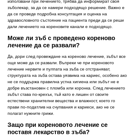
използвани при лечението, трябва да информират своя
зъболекар, за да се намери подходящо решение. Важно е
Вашият имейл адрес
да се проведе подробна консултация и оценка на
здравословното състояние на пациента преди да се реши
дали лечението на кореновите канали е подходящо.
Тема
Може ли зъб с проведено кореново
лечение да се развали?
Да, дори след провеждане на кореново лечение, зъбът все
още може да се развали. Въпреки че при кореновото
лечение нервите и пулпата на зъба се отстраняват,
структурата на зъба остава уязвима на кариес, особено ако
не се поддържа правилна устна хигиена или зъбът не е
добре възстановен с пломба или коронка. След лечението
зъбът става по-крехък, тъй като е лишен от своите
естествени хранителни вещества и влажност, което го
прави по-податлив на счупвания и кариеси, ако не се
полагат нужните грижи.
Защо при кореновото лечение се
поставя лекарство в зъба?