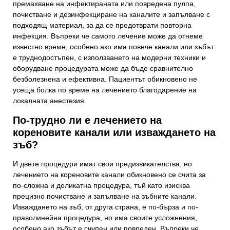
премахване на инфектираната или повредена пулпа,
почистване и дезинфекциране на каналите и запълване с
подходящ материал, за да се предотврати повторна
инфекция. Въпреки че самото лечение може да отнеме
известно време, особено ако има повече канали или зъбът
е труднодостъпен, с използването на модерни техники и
оборудване процедурата може да бъде сравнително
безболезнена и ефективна. Пациентът обикновено не
усеща болка по време на лечението благодарение на
локалната анестезия.
По-трудно ли е лечението на
кореновите канали или изваждането на
зъб?
И двете процедури имат свои предизвикателства, но
лечението на кореновите канали обикновено се счита за
по-сложна и деликатна процедура, тъй като изисква
прецизно почистване и запълване на зъбните канали.
Изваждането на зъб, от друга страна, е по-бърза и по-
праволинейна процедура, но има своите усложнения,
особено ако зъбът е счупен или повреден. Въпреки че