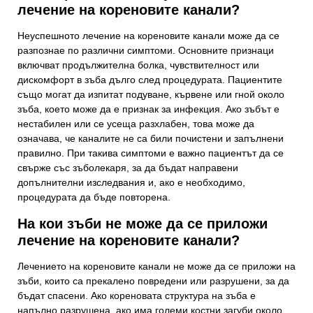
лечение на кореновите канали?
Неуспешното лечение на кореновите канали може да се
разпознае по различни симптоми. Основните признаци
включват продължителна болка, чувствителност или
дискомфорт в зъба дълго след процедурата. Пациентите
също могат да изпитат подуване, кървене или гной около
зъба, което може да е признак за инфекция. Ако зъбът е
нестабилен или се усеща разхлабен, това може да
означава, че каналите не са били почистени и запълнени
правилно. При такива симптоми е важно пациентът да се
свърже със зъболекаря, за да бъдат направени
допълнителни изследвания и, ако е необходимо,
процедурата да бъде повторена.
На кои зъби не може да се приложи
лечение на кореновите канали?
Лечението на кореновите канали не може да се приложи на
зъби, които са прекалено повредени или разрушени, за да
бъдат спасени. Ако кореновата структура на зъба е
напълно разрушена, ако има големи костни загуби около