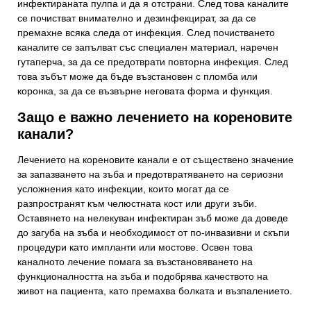
инфектираната пулпа и да я отстрани. След това каналите
се почистват внимателно и дезинфекцират, за да се
премахне всяка следа от инфекция. След почистването
каналите се запълват със специален материал, наречен
гутаперча, за да се предотврати повторна инфекция. След
това зъбът може да бъде възстановен с пломба или
коронка, за да се възвърне неговата форма и функция.
Защо е важно лечението на кореновите
канали?
Лечението на кореновите канали е от съществено значение
за запазването на зъба и предотвратяването на сериозни
усложнения като инфекции, които могат да се
разпространят към челюстната кост или други зъби.
Оставянето на нелекуван инфектиран зъб може да доведе
до загуба на зъба и необходимост от по-инвазивни и скъпи
процедури като импланти или мостове. Освен това
каналното лечение помага за възстановяването на
функционалността на зъба и подобрява качеството на
живот на пациента, като премахва болката и възпалението.