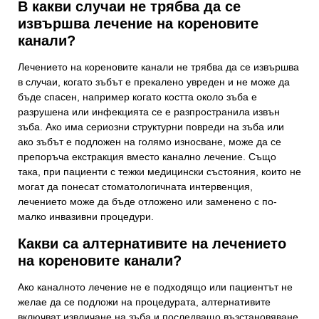
В какви случаи не трябва да се
извършва лечение на кореновите
канали?
Лечението на кореновите канали не трябва да се извършва
в случаи, когато зъбът е прекалено увреден и не може да
бъде спасен, например когато костта около зъба е
разрушена или инфекцията се е разпространила извън
зъба. Ако има сериозни структурни повреди на зъба или
ако зъбът е подложен на голямо износване, може да се
препоръча екстракция вместо канално лечение. Също
така, при пациенти с тежки медицински състояния, които не
могат да понесат стоматологичната интервенция,
лечението може да бъде отложено или заменено с по-
малко инвазивни процедури.
Какви са алтернативите на лечението
на кореновите канали?
Ако каналното лечение не е подходящо или пациентът не
желае да се подложи на процедурата, алтернативите
включват извличане на зъба и последващо възстановяване