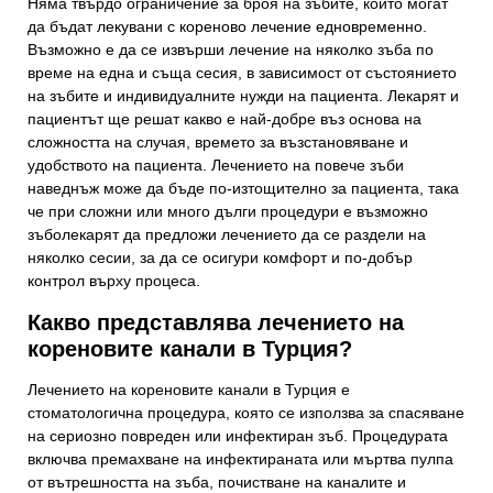
Няма твърдо ограничение за броя на зъбите, които могат
да бъдат лекувани с кореново лечение едновременно.
Възможно е да се извърши лечение на няколко зъба по
време на една и съща сесия, в зависимост от състоянието
на зъбите и индивидуалните нужди на пациента. Лекарят и
пациентът ще решат какво е най-добре въз основа на
сложността на случая, времето за възстановяване и
удобството на пациента. Лечението на повече зъби
наведнъж може да бъде по-изтощително за пациента, така
че при сложни или много дълги процедури е възможно
зъболекарят да предложи лечението да се раздели на
няколко сесии, за да се осигури комфорт и по-добър
контрол върху процеса.
Какво представлява лечението на
кореновите канали в Турция?
Лечението на кореновите канали в Турция е
стоматологична процедура, която се използва за спасяване
на сериозно повреден или инфектиран зъб. Процедурата
включва премахване на инфектираната или мъртва пулпа
от вътрешността на зъба, почистване на каналите и