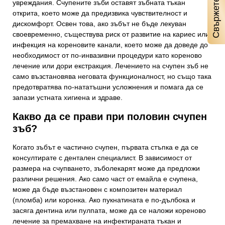
увреждания. Счупените зъби оставят зъбната тъкан
открита, което може да предизвика чувствителност и
дискомфорт. Освен това, ако зъбът не бъде лекуван
своевременно, съществува риск от развитие на кариес или
инфекция на кореновите канали, което може да доведе до
необходимост от по-инвазивни процедури като кореново
лечение или дори екстракция. Лечението на счупен зъб не
само възстановява неговата функционалност, но също така
предотвратява по-нататъшни усложнения и помага да се
запази устната хигиена и здраве.
Какво да се прави при половин счупен
зъб?
Когато зъбът е частично счупен, първата стъпка е да се
консултирате с дентален специалист. В зависимост от
размера на счупването, зъболекарят може да предложи
различни решения. Ако само част от емайла е счупена,
може да бъде възстановен с композитен материал
(пломба) или коронка. Ако пукнатината е по-дълбока и
засяга дентина или пулпата, може да се наложи кореново
лечение за премахване на инфектираната тъкан и