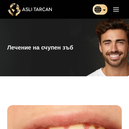
Türkçe
日本語
Лечение на счупен зъб
Indonesia
Български
Français
Deutsch
Español
English