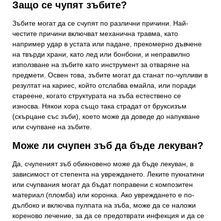
Защо се чупят зъбите?
Зъбите могат да се счупят по различни причини. Най-
честите причини включват механична травма, като
например удар в устата или падане, прекомерно дъвчене
на твърди храни, като лед или бонбони, и неправилно
използване на зъбите като инструмент за отваряне на
предмети. Освен това, зъбите могат да станат по-чупливи в
резултат на кариес, който отслабва емайла, или поради
стареене, когато структурата на зъба естествено се
износва. Някои хора също така страдат от бруксизъм
(скърцане със зъби), което може да доведе до напукване
или счупване на зъбите.
Може ли счупен зъб да бъде лекуван?
Да, счупеният зъб обикновено може да бъде лекуван, в
зависимост от степента на увреждането. Леките пукнатини
или счупвания могат да бъдат поправени с композитен
материал (пломба) или коронка. Ако увреждането е по-
дълбоко и включва пулпата на зъба, може да се наложи
кореново лечение, за да се предотврати инфекция и да се