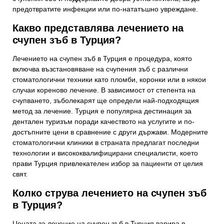
предотвратите инфекции или по-нататъшно увреждане.
Какво представлява лечението на
счупен зъб в Турция?
Лечението на счупен зъб в Турция е процедура, която
включва възстановяване на счупения зъб с различни
стоматологични техники като пломби, коронки или в някои
случаи кореново лечение. В зависимост от степента на
счупването, зъболекарят ще определи най-подходящия
метод за лечение. Турция е популярна дестинация за
дентален туризъм поради качеството на услугите и по-
достъпните цени в сравнение с други държави. Модерните
стоматологични клиники в страната предлагат последни
технологии и висококвалифицирани специалисти, което
прави Турция привлекателен избор за пациенти от целия
свят.
Колко струва лечението на счупен зъб
в Турция?
Цената за лечение на счупен зъб в Турция варира в