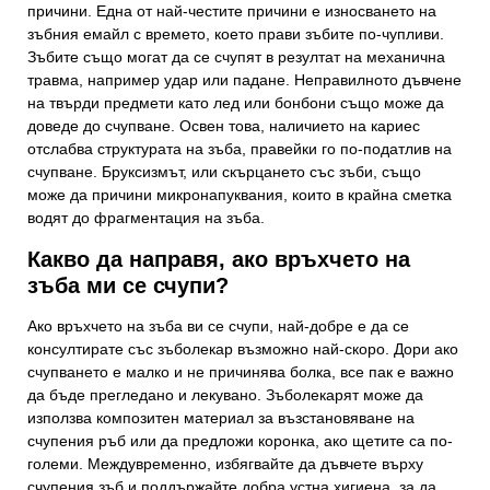
причини. Една от най-честите причини е износването на
зъбния емайл с времето, което прави зъбите по-чупливи.
Зъбите също могат да се счупят в резултат на механична
травма, например удар или падане. Неправилното дъвчене
на твърди предмети като лед или бонбони също може да
доведе до счупване. Освен това, наличието на кариес
отслабва структурата на зъба, правейки го по-податлив на
счупване. Бруксизмът, или скърцането със зъби, също
може да причини микронапуквания, които в крайна сметка
водят до фрагментация на зъба.
Какво да направя, ако връхчето на
зъба ми се счупи?
Ако връхчето на зъба ви се счупи, най-добре е да се
консултирате със зъболекар възможно най-скоро. Дори ако
счупването е малко и не причинява болка, все пак е важно
да бъде прегледано и лекувано. Зъболекарят може да
използва композитен материал за възстановяване на
счупения ръб или да предложи коронка, ако щетите са по-
големи. Междувременно, избягвайте да дъвчете върху
счупения зъб и поддържайте добра устна хигиена, за да