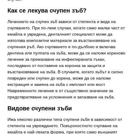
Как се лекува счупен зъб?
Лечението на счупен зъб зависи от степента и вида на
счупването. При по-леки случаи, когато само малка част от
емайла е увредена, денталният специалист може да
използва композитни материали за възстановяване на
счупения ръб. Ако счупването е по-дълбоко и включва
дентина или пулпата на зъба, може да се наложи кореново
лечение за премахване на инфектираната тъкан,
последвано от поставяне на коронка за защита и
възстановяване на зъба. В случаите, когато зъбът е силно
повреден или счупен до корена, може да се наложи
екстракция и замяна на зъба с имплант или мост.
Навременното лечение е от съществено значение за
предотвратяване на усложнения и запазване на зъба.
Видове счупени зъби
Има няколко различни типа счупени зъби в зависимост от
степента на увреждането. Повърхностното счупване на
емайла е най-леката форма, при която само външният