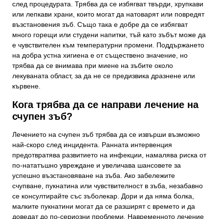
след процедурата. Трябва да се избягват твърди, хрупкави
или лепкави храни, които могат да натоварят или повредят
възстановения зъб. Също така е добре да се избягват
много горещи или студени напитки, тъй като зъбът може да
е чувствителен към температурни промени. Поддържането
на добра устна хигиена е от съществено значение, но
трябва да се внимава при миене на зъбите около
лекуваната област, за да не се предизвика дразнене или
кървене.
Кога трябва да се направи лечение на
счупен зъб?
Лечението на счупен зъб трябва да се извърши възможно
най-скоро след инцидента. Ранната интервенция
предотвратява развитието на инфекции, намалява риска от
по-нататъшно увреждане и увеличава шансовете за
успешно възстановяване на зъба. Ако забележите
счупване, пукнатина или чувствителност в зъба, незабавно
се консултирайте със зъболекар. Дори и да няма болка,
малките пукнатини могат да се разширят с времето и да
доведат до по-сериозни проблеми. Навременното лечение