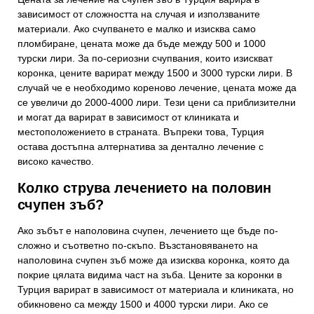
зависимост от сложността на случая и използваните
материали. Ако счупването е малко и изисква само
пломбиране, цената може да бъде между 500 и 1000
турски лири. За по-сериозни счупвания, които изискват
коронка, цените варират между 1500 и 3000 турски лири. В
случай че е необходимо кореново лечение, цената може да
се увеличи до 2000-4000 лири. Тези цени са приблизителни
и могат да варират в зависимост от клиниката и
местоположението в страната. Въпреки това, Турция
остава достъпна алтернатива за дентално лечение с
високо качество.
Колко струва лечението на половин
счупен зъб?
Ако зъбът е наполовина счупен, лечението ще бъде по-
сложно и съответно по-скъпо. Възстановяването на
наполовина счупен зъб може да изисква коронка, която да
покрие цялата видима част на зъба. Цените за коронки в
Турция варират в зависимост от материала и клиниката, но
обикновено са между 1500 и 4000 турски лири. Ако се