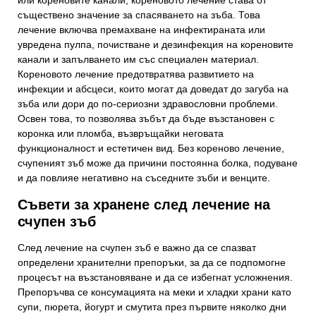
или кореновите канали, кореновото лечение става от
съществено значение за спасяването на зъба. Това
лечение включва премахване на инфектираната или
увредена пулпа, почистване и дезинфекция на кореновите
канали и запълването им със специален материал.
Кореновото лечение предотвратява развитието на
инфекции и абсцеси, които могат да доведат до загуба на
зъба или дори до по-сериозни здравословни проблеми.
Освен това, то позволява зъбът да бъде възстановен с
коронка или пломба, възвръщайки неговата
функционалност и естетичен вид. Без кореново лечение,
счупеният зъб може да причини постоянна болка, подуване
и да повлияе негативно на съседните зъби и венците.
Съвети за хранене след лечение на
счупен зъб
След лечение на счупен зъб е важно да се спазват
определени хранителни препоръки, за да се подпомогне
процесът на възстановяване и да се избегнат усложнения.
Препоръчва се консумацията на меки и хладки храни като
супи, пюрета, йогурт и смутита през първите няколко дни