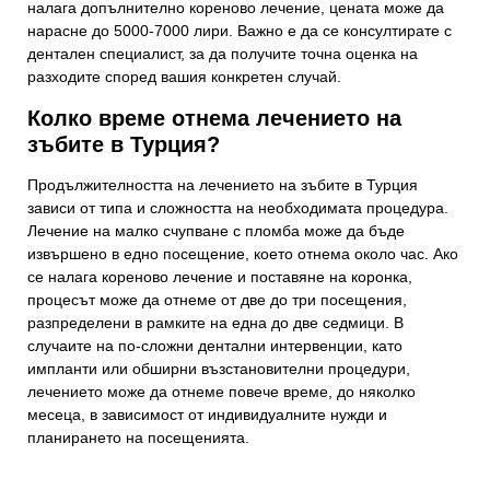
налага допълнително кореново лечение, цената може да
нарасне до 5000-7000 лири. Важно е да се консултирате с
дентален специалист, за да получите точна оценка на
разходите според вашия конкретен случай.
Колко време отнема лечението на
зъбите в Турция?
Продължителността на лечението на зъбите в Турция
зависи от типа и сложността на необходимата процедура.
Лечение на малко счупване с пломба може да бъде
извършено в едно посещение, което отнема около час. Ако
се налага кореново лечение и поставяне на коронка,
процесът може да отнеме от две до три посещения,
разпределени в рамките на една до две седмици. В
случаите на по-сложни дентални интервенции, като
импланти или обширни възстановителни процедури,
лечението може да отнеме повече време, до няколко
месеца, в зависимост от индивидуалните нужди и
планирането на посещенията.