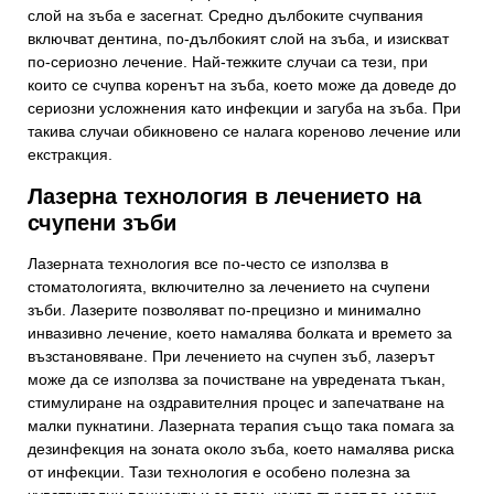
слой на зъба е засегнат. Средно дълбоките счупвания
включват дентина, по-дълбокият слой на зъба, и изискват
по-сериозно лечение. Най-тежките случаи са тези, при
които се счупва коренът на зъба, което може да доведе до
сериозни усложнения като инфекции и загуба на зъба. При
такива случаи обикновено се налага кореново лечение или
екстракция.
Лазерна технология в лечението на
счупени зъби
Лазерната технология все по-често се използва в
стоматологията, включително за лечението на счупени
зъби. Лазерите позволяват по-прецизно и минимално
инвазивно лечение, което намалява болката и времето за
възстановяване. При лечението на счупен зъб, лазерът
може да се използва за почистване на увредената тъкан,
стимулиране на оздравителния процес и запечатване на
малки пукнатини. Лазерната терапия също така помага за
дезинфекция на зоната около зъба, което намалява риска
от инфекции. Тази технология е особено полезна за