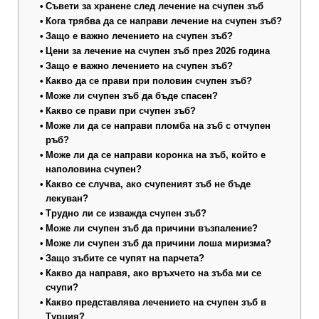
Съвети за хранене след лечение на счупен зъб
Кога трябва да се направи лечение на счупен зъб?
Защо е важно лечението на счупен зъб?
Цени за лечение на счупен зъб през 2026 година
Защо е важно лечението на счупен зъб?
Какво да се прави при половин счупен зъб?
Може ли счупен зъб да бъде спасен?
Какво се прави при счупен зъб?
Може ли да се направи пломба на зъб с отчупен
ръб?
Може ли да се направи коронка на зъб, който е
наполовина счупен?
Какво се случва, ако счупеният зъб не бъде
лекуван?
Трудно ли се изважда счупен зъб?
Може ли счупен зъб да причини възпаление?
Може ли счупен зъб да причини лоша миризма?
Защо зъбите се чупят на парчета?
Какво да направя, ако връхчето на зъба ми се
счупи?
Какво представлява лечението на счупен зъб в
Турция?