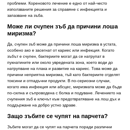
проблеми. Кореновото лечение е едно от най-често
използваните решения за справяне с инфекцията и
запазване на зъба.
Може ли счупен зъб да причини лоша
миризма?
Да, счупен зъб може да причини лоша миризма в устата,
особено ако е засегнат от кариес или инфекция. Когато
зъбът е счупен, бактериите могат да се натрупат в
пукнатините или около увредената зона, което води до
натрупване на плака и развитие на кариес. Това може да
причини неприятна миризма, тъй като бактериите отделят
токсини и отпадъчни продукти. В по-сериозни случаи,
когато има инфекция или абсцес, миризмата може да бъде
по-силна и съпроводена с болка и подуване. Лечението на
счупения зъб е ключът към предотвратяване на лош дъх и
поддържане на добро устно здраве.
Защо зъбите се чупят на парчета?
Зъбите могат да се чупят на парчета поради различни