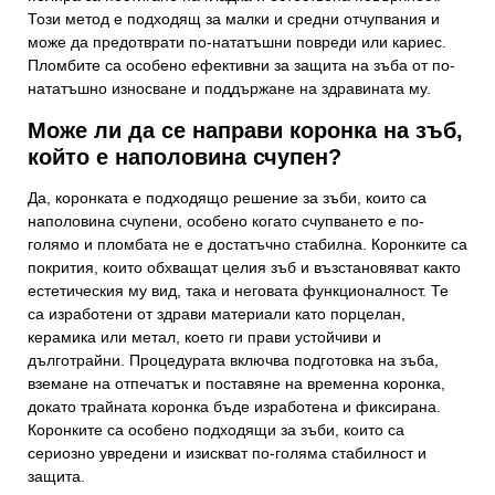
Този метод е подходящ за малки и средни отчупвания и
може да предотврати по-нататъшни повреди или кариес.
Вашият имейл адрес
Пломбите са особено ефективни за защита на зъба от по-
нататъшно износване и поддържане на здравината му.
Може ли да се направи коронка на зъб,
Тема
който е наполовина счупен?
Да, коронката е подходящо решение за зъби, които са
наполовина счупени, особено когато счупването е по-
голямо и пломбата не е достатъчно стабилна. Коронките са
покрития, които обхващат целия зъб и възстановяват както
естетическия му вид, така и неговата функционалност. Те
са изработени от здрави материали като порцелан,
керамика или метал, което ги прави устойчиви и
дълготрайни. Процедурата включва подготовка на зъба,
вземане на отпечатък и поставяне на временна коронка,
докато трайната коронка бъде изработена и фиксирана.
Коронките са особено подходящи за зъби, които са
сериозно увредени и изискват по-голяма стабилност и
защита.