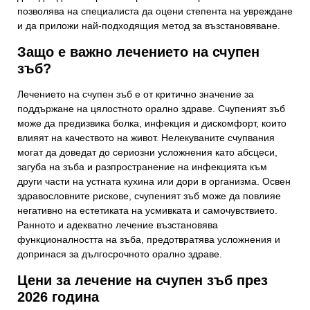
позволява на специалиста да оцени степента на увреждане
и да приложи най-подходящия метод за възстановяване.
Защо е важно лечението на счупен
зъб?
Лечението на счупен зъб е от критично значение за
поддържане на цялостното орално здраве. Счупеният зъб
може да предизвика болка, инфекция и дискомфорт, които
влияят на качеството на живот. Нелекуваните счупвания
могат да доведат до сериозни усложнения като абсцеси,
загуба на зъба и разпространение на инфекцията към
други части на устната кухина или дори в организма. Освен
здравословните рискове, счупеният зъб може да повлияе
негативно на естетиката на усмивката и самочувствието.
Ранното и адекватно лечение възстановява
функционалността на зъба, предотвратява усложнения и
допринася за дългосрочното орално здраве.
Цени за лечение на счупен зъб през
2026 година