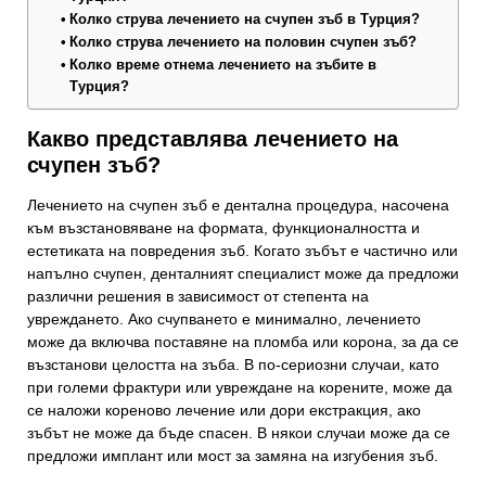
Колко струва лечението на счупен зъб в Турция?
Колко струва лечението на половин счупен зъб?
Колко време отнема лечението на зъбите в
Турция?
Какво представлява лечението на
счупен зъб?
Лечението на счупен зъб е дентална процедура, насочена
към възстановяване на формата, функционалността и
естетиката на повредения зъб. Когато зъбът е частично или
напълно счупен, денталният специалист може да предложи
различни решения в зависимост от степента на
увреждането. Ако счупването е минимално, лечението
може да включва поставяне на пломба или корона, за да се
възстанови целостта на зъба. В по-сериозни случаи, като
при големи фрактури или увреждане на корените, може да
се наложи кореново лечение или дори екстракция, ако
зъбът не може да бъде спасен. В някои случаи може да се
предложи имплант или мост за замяна на изгубения зъб.