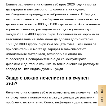
Цените за лечение на счупен зъб през 2026 година могат
да варират в зависимост от сложността на случая,
необходимите процедури и избраната клиника. В Турция,
например, цената за пломбиране на малко счупване може
да започва от около 800 до 1500 турски лири. Ако се налага
кореново лечение, разходите могат да се увеличат до
между 2000 и 4000 турски лири. Поставянето на коронка за
възстановяване на зъба може да добави допълнителни
1500 до 3000 турски лири към общата сума. Тези цени са
приблизителни и могат да варират в зависимост от
използваните материали, технология и опита на
зъболекаря. Препоръчително е да се консултирате
директно с дентална клиника за точна оценка на разходите
според вашите индивидуални нужди.
Защо е важно лечението на счупен
зъб?
Свържете се с нас
Лечението на счупен зъб е от изключително значение, тъй
като счупената повърхност може да доведе до различни
проблеми, включително болка, инфекции и допълнителни