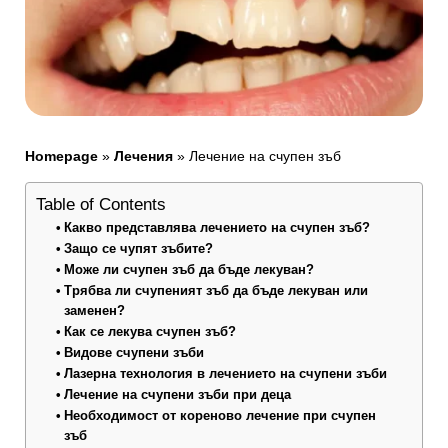
Homepage
»
Лечения
»
Лечение на счупен зъб
Table of Contents
Какво представлява лечението на счупен зъб?
Защо се чупят зъбите?
Може ли счупен зъб да бъде лекуван?
Трябва ли счупеният зъб да бъде лекуван или
заменен?
Как се лекува счупен зъб?
Видове счупени зъби
Лазерна технология в лечението на счупени зъби
Лечение на счупени зъби при деца
Необходимост от кореново лечение при счупен
зъб