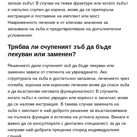
запази зъбът. В случаи на тежки фрактури или когато зъбът
е напълно счупен до корена, може да се препоръча
екстракция и поставяне на имплант или мост.
Навременното лечение е от ключово значение за
запазване на зъба и предотвратяване на допълнителни
усложнения.
Трябва ли счупеният зъб да бъде
лекуван или заменен?
Решението дали счупеният зъб да бъде лекуван или
заменен зависи от степента на увреждането. Ако
структурата на зъба е достатъчно запазена, лечението чрез
пломба, коронка или кореново лечение може да спаси зъба
и да възстанови неговата функционалност. В случаите,
когато зъбът е силно увреден или коренът е засегнат, може
да се наложи екстракция. В такива случаи замяната на
зъба с имплант е най-доброто решение за възстановяване
на пълната функция и естетика на устната кухина. Винаги е
важно да се консултирате с дентален специалист, за да се
направи най-добрата преценка според индивидуалния
случай.