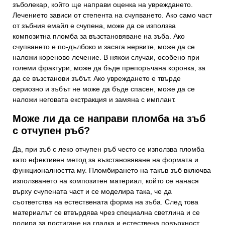
зъболекар, който ще направи оценка на увреждането.
Лечението зависи от степента на счупването. Ако само част
от зъбния емайл е счупена, може да се използва
композитна пломба за възстановяване на зъба. Ако
счупването е по-дълбоко и засяга нервите, може да се
наложи кореново лечение. В някои случаи, особено при
големи фрактури, може да бъде препоръчана коронка, за
да се възстанови зъбът. Ако увреждането е твърде
сериозно и зъбът не може да бъде спасен, може да се
наложи неговата екстракция и замяна с имплант.
Може ли да се направи пломба на зъб
с отчупен ръб?
Свържете се с нас
Да, при зъб с леко отчупен ръб често се използва пломба
като ефективен метод за възстановяване на формата и
Вашето име и фамилия
функционалността му. Пломбирането на такъв зъб включва
използването на композитен материал, който се нанася
върху счупената част и се моделира така, че да
съответства на естествената форма на зъба. След това
Вашият телефонен номер
материалът се втвърдява чрез специална светлина и се
полира за постигане на гладка и естествена повърхност.