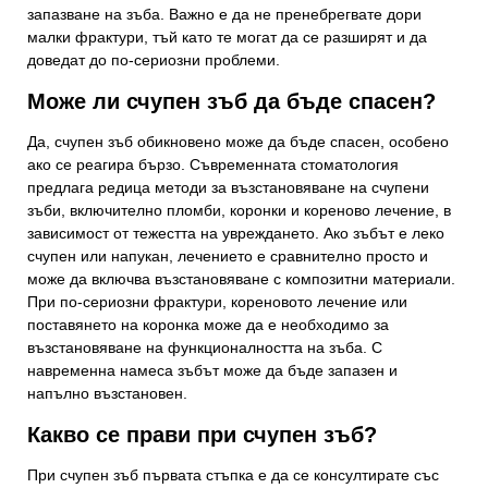
запазване на зъба. Важно е да не пренебрегвате дори
малки фрактури, тъй като те могат да се разширят и да
доведат до по-сериозни проблеми.
Може ли счупен зъб да бъде спасен?
Да, счупен зъб обикновено може да бъде спасен, особено
ако се реагира бързо. Съвременната стоматология
предлага редица методи за възстановяване на счупени
зъби, включително пломби, коронки и кореново лечение, в
зависимост от тежестта на увреждането. Ако зъбът е леко
счупен или напукан, лечението е сравнително просто и
може да включва възстановяване с композитни материали.
При по-сериозни фрактури, кореновото лечение или
поставянето на коронка може да е необходимо за
възстановяване на функционалността на зъба. С
навременна намеса зъбът може да бъде запазен и
напълно възстановен.
Какво се прави при счупен зъб?
При счупен зъб първата стъпка е да се консултирате със