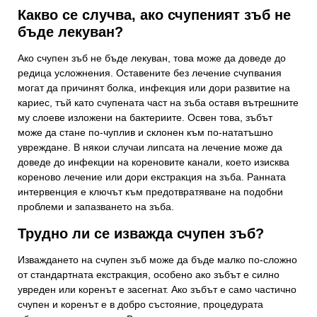
Какво се случва, ако счупеният зъб не
бъде лекуван?
Ако счупен зъб не бъде лекуван, това може да доведе до
редица усложнения. Оставените без лечение счупвания
могат да причинят болка, инфекция или дори развитие на
кариес, тъй като счупената част на зъба оставя вътрешните
му слоеве изложени на бактериите. Освен това, зъбът
може да стане по-чуплив и склонен към по-нататъшно
увреждане. В някои случаи липсата на лечение може да
доведе до инфекции на кореновите канали, което изисква
кореново лечение или дори екстракция на зъба. Ранната
интервенция е ключът към предотвратяване на подобни
проблеми и запазването на зъба.
Трудно ли се изважда счупен зъб?
Изваждането на счупен зъб може да бъде малко по-сложно
от стандартната екстракция, особено ако зъбът е силно
увреден или коренът е засегнат. Ако зъбът е само частично
счупен и коренът е в добро състояние, процедурата