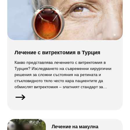
Лечение с витректомия в Турция
Какво представлява лечението с витректомия в
Турция? Изследването на съвременни хирургични
решения за сложни състояния на ретината и
стъкловидното тяло често кара пациентите да
обмислят витректомия – златният стандарт за
възстановяване на яснотата вътре в окото. Турция
бързо се превърна в предпочитана дестинация за
витректомия, предлагайки опитни витреоретинални
хирурзи, авангардни микрохирургични кабинети и
цялостни услуги […]
Лечение на макулна