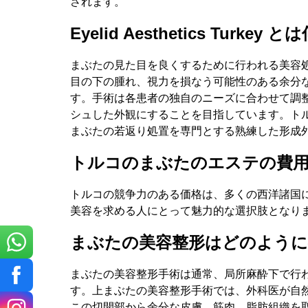
されます。
Eyelid Aesthetics Turkey
まぶたの見た目を良くするために行われる美容
目の下の腫れ、視力を損なう可能性のある余分
す。手術は各患者の独自のニーズに合わせて調
シュした外観にすることを目指しています。ト
まぶたの若返り処置を専門とする熟練した形成
トルコのまぶたのエステの費用
お名前
トルコの競争力のある価格は、多くの西洋諸国
美容を求める人にとって魅力的な選択肢となり
まぶたの美容整形はどのように
メール
まぶたの美容整形手術は通常、局所麻酔下で行われ
す。上まぶたの美容整形手術では、外科医が自
この切開部から余分な皮膚、筋肉、脂肪組織を