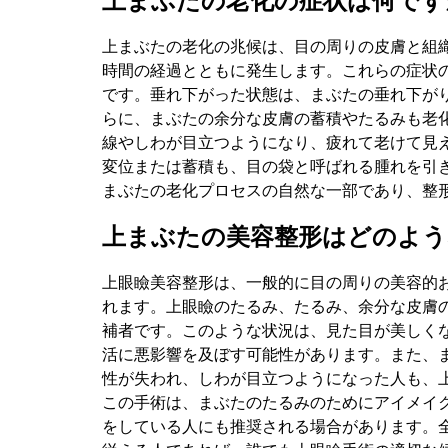
上まぶたの老化の症状は何です
上まぶたの老化の兆候は、目の周りの皮膚と組
時間の経過とともに発生します。これらの症状
です。垂れ下がった状態は、まぶたの垂れ下が
らに、まぶたの余分な皮膚の蓄積やたるみも老化
線やしわが目立つようになり、疲れて老けて見
変位または蓄積も、目の袋と呼ばれる腫れを引
まぶたの老化プロセスの自然な一部であり、整
上まぶたの美容整形はどのよう
上眼瞼美容整形は、一般的に目の周りの美容的
れます。上眼瞼のたるみ、たるみ、余分な皮膚
補者です。このような状況は、見た目が美しく
活に悪影響を及ぼす可能性があります。また、
性が失われ、しわが目立つようになった人も、
この手術は、まぶたのたるみのためにアイメイ
をしている人にも推奨される場合があります。