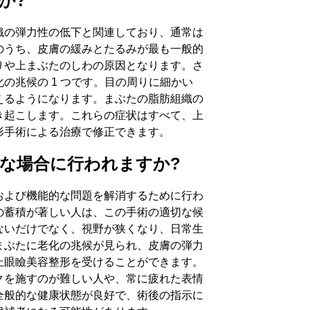
か?
織の弾力性の低下と関連しており、通常は
のうち、皮膚の緩みとたるみが最も一般的
りや上まぶたのしわの原因となります。さ
の兆候の 1 つです。目の周りに細かい
えるようになります。まぶたの脂肪組織の
き起こします。これらの症状はすべて、上
形手術による治療で修正できます。
な場合に行われますか?
および機能的な問題を解消するために行わ
の蓄積が著しい人は、この手術の適切な候
ないだけでなく、視野が狭くなり、日常生
まぶたに老化の兆候が見られ、皮膚の弾力
上眼瞼美容整形を受けることができます。
クを施すのが難しい人や、常に疲れた表情
全般的な健康状態が良好で、術後の指示に