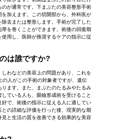
るのが通常です。下まぶたの美容整形手術
ージ
開を加えます。この切開部から、外科医が
を除去または整形します。手術が完了した
包帯を巻くことができます。術後の回復期
を使用し、医師が推奨するケアの指示に従
のは誰ですか?
、しわなどの美容上の問題があり、これを
上の人がこの手術の対象者ですが、遺伝
あります。また、まぶたのたるみやたるみ
ぼしている人も、眼瞼形成術を受けること
良好で、術後の指示に従える人に適してい
医との詳細な評価を行った後、現実的な期
外見と生活の質を改善できる効果的な美容