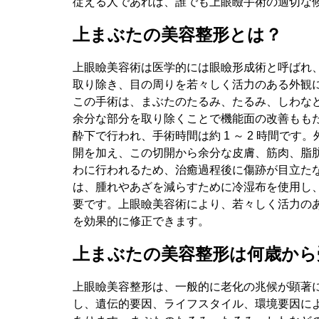
従える人であれば、誰でも上眼瞼手術の適切な
上まぶたの美容整形とは？
上眼瞼美容術は医学的には眼瞼形成術と呼ばれ
取り除き、目の周りを若々しく活力のある外観
この手術は、まぶたのたるみ、たるみ、しわな
余分な部分を取り除くことで機能面の改善もも
酔下で行われ、手術時間は約 1 ～ 2 時間で
開を加え、この切開から余分な皮膚、筋肉、脂
わに行われるため、治癒過程後に傷跡が目立た
は、腫れやあざを減らすために冷湿布を使用し
要です。上眼瞼美容術により、若々しく活力の
を効果的に修正できます。
上まぶたの美容整形は何歳から
上眼瞼美容整形は、一般的に老化の兆候が顕著に
し、遺伝的要因、ライフスタイル、環境要因に