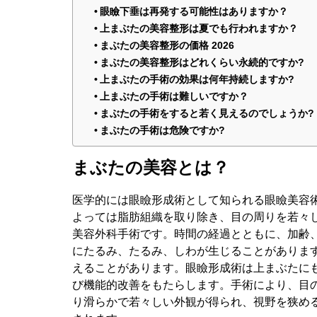
眼瞼下垂は再発する可能性はありますか？
上まぶたの美容整形は夏でも行われますか？
まぶたの美容整形の価格 2026
まぶたの美容整形はどれくらい永続的ですか?
上まぶたの手術の効果は何年持続しますか?
上まぶたの手術は難しいですか？
まぶたの手術をすると若く見えるのでしょうか?
まぶたの手術は危険ですか?
まぶたの美容とは？
医学的には眼瞼形成術として知られる眼瞼美容
よっては脂肪組織を取り除き、目の周りを若々
美容外科手術です。時間の経過とともに、加齢
にたるみ、たるみ、しわが生じることがありま
えることがあります。眼瞼形成術は上まぶたに
び機能的改善をもたらします。手術により、目
り滑らかで若々しい外観が得られ、視野を狭め