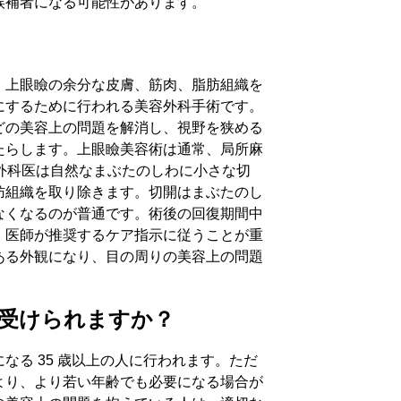
候補者になる可能性があります。
、上眼瞼の余分な皮膚、筋肉、脂肪組織を
にするために行われる美容外科手術です。
どの美容上の問題を解消し、視野を狭める
たらします。上眼瞼美容術は通常、局所麻
す。外科医は自然なまぶたのしわに小さな切
肪組織を取り除きます。切開はまぶたのし
なくなるのが普通です。術後の回復期間中
、医師が推奨するケア指示に従うことが重
ある外観になり、目の周りの美容上の問題
受けられますか？
なる 35 歳以上の人に行われます。ただ
より、より若い年齢でも必要になる場合が