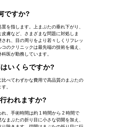
 とは何ですか?
処置を指します。上まぶたの垂れ下がり、
な皮膚など、さまざまな問題に対処しま
整され、目の周りをより若々しくリフレッ
ルコのクリニックは最先端の技術を備え、
お問い合わせ
外科医が勤務しています。
はいくらですか?
（姓・名）
電話番号
に比べてわずかな費用で高品質のまぶたの
ます。
行われますか?
アドレス
件名
、手術時間は約 1 時間から 2 時間で
然なまぶたの折り目に小さな切開を加え、
取り除きます。切開はまぶたの折り目に行