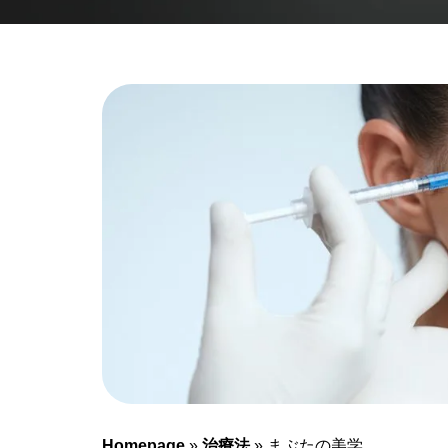
Homepage
»
治療法
»
まぶたの美学