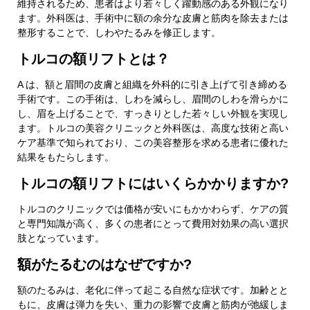
維持されるため、患者はより若々しく躍動感のある外観になり
ます。外科医は、手術中に額の余分な皮膚と筋肉を除去または
整形することで、しわやたるみを修正します。
トルコの額リフトとは？
A は、額と眉間の皮膚と組織を外科的に引き上げて引き締める
手術です。この手術は、しわを減らし、眉間のしわを滑らかに
し、眉を上げることで、すっきりとした若々しい外観を実現し
ます。トルコの美容クリニックと外科医は、高度な技術と高い
ケア基準で知られており、この美容整形を求める患者に優れた
結果をもたらします。
トルコの額リフトにはいくらかかりますか?
トルコのクリニックでは価格が安いにもかかわらず、ケアの質
と専門知識が高く、多くの患者にとって費用対効果の高い選択
肢となっています。
額がたるむのはなぜですか?
額のたるみは、老化に伴って起こる自然な症状です。加齢とと
もに、皮膚は弾力を失い、重力の影響で皮膚と筋肉が弛緩しま