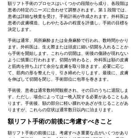
額リフト手術のプロセスはいくつかの段階から成り、各段階は
患者の特定のニーズに合わせて調整されます。第 1 段階では、
患者は詳細な検査を受け、手術計画が作成されます。外科医は
患者の皮膚構造、しわやたるみの程度を評価し、手術の目標を
決定します。
手術は通常、局所麻酔または全身麻酔で行われ、数時間かかり
ます。外科医は、生え際または頭皮に細い切開を入れることか
ら手術を開始します。これらの切開は、術後の傷跡が現れない
ように慎重に行われます。切開が終わると、外科医は額の皮膚
と筋肉を持ち上げて余分な皮膚を取り除きます。必要に応じ
て、筋肉の形を整えたり、引き締めたりします。最後に、皮膚
を伸ばして切開を閉じ、手術部位に包帯を巻きます。
手術後、患者は通常数時間観察され、その日のうちに退院しま
す。ただし、場合によっては一晩入院する必要があることもあ
ります。手術後、額の部分に軽い腫れやあざが生じることがあ
りますが、これらの症状は通常数日以内に治まります。
額リフト手術の前後に考慮すべきこと
額リフト手術の前後には、考慮すべき重要な点がいくつかあり