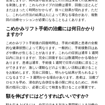
促進しますが、高周波や超音波などの方法は深層での皮膚再生
を刺激します。これらのタイプの治療は通常、回復にほとんど
またはまったく時間がかからず、徐々に効果が現れます。ただ
し、これらの方法の結果は人によって異なる場合があり、複数
回の治療セッションが必要になることもよくあります。
こめかみリフト手術の治癒には何日かかり
ますか?
こめかみリフト手術後の回復時間は、手術の範囲と患者の全般
的な健康状態によって異なります。一般的に、手術後数日はあ
ざや腫れが生じることがあります。これらの症状は通常 1 週間
以内に治まりますが、完全に回復するには数週間かかる場合が
あります。患者は通常、手術後 1 週間で日常の活動に戻ること
ができますが、激しい運動などのより激しい活動は避けること
をお勧めします。完全に回復し、明らかな結果が見られるよう
になるまで 2 ～ 3 週間かかる場合があります。患者は、治癒プ
ロセスを早め、潜在的な合併症を最小限に抑えるために、外科
医の指示に従い、必要に応じて検査を受けることが重要です。
額を伸ばすにはどうすればいいですか?
額を引き上げるには、自宅でできる方法と専門家による治療の