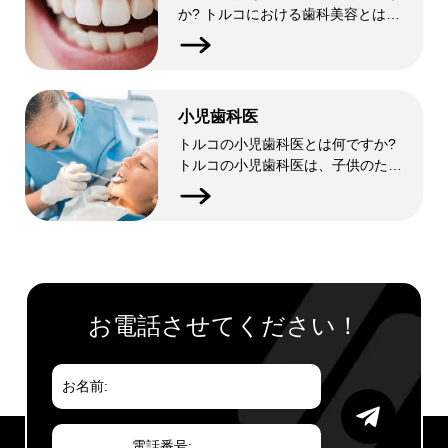
か? トルコにおける歯科美容とは、
歯の見た目を良くするためのさまざ
まな美容歯科処置を指します。これ
らの処置には、歯のホワイトニン
グ、ベニア、クラウン、歯列矯正、
小児歯科医
完全な笑顔の変身などが含まれ […]
トルコの小児歯科医とは何ですか?
トルコの小児歯科医は、子供のため
の総合的な歯科治療を専門としてい
ます。これらの歯科医は、子供の特
有の歯科ニーズや懸念に対処し、乳
歯と永久歯の健康を保つための訓練
を受けています。提供される […]
お電話させてください！