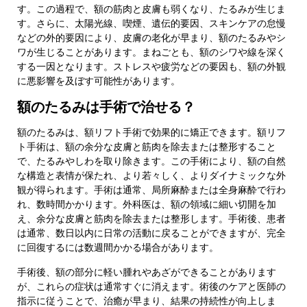
す。この過程で、額の筋肉と皮膚も弱くなり、たるみが生じま
す。さらに、太陽光線、喫煙、遺伝的要因、スキンケアの怠慢
などの外的要因により、皮膚の老化が早まり、額のたるみやシ
ワが生じることがあります。まねごとも、額のシワや線を深く
する一因となります。ストレスや疲労などの要因も、額の外観
に悪影響を及ぼす可能性があります。
額のたるみは手術で治せる？
額のたるみは、額リフト手術で効果的に矯正できます。額リフ
ト手術は、額の余分な皮膚と筋肉を除去または整形すること
で、たるみやしわを取り除きます。この手術により、額の自然
な構造と表情が保たれ、より若々しく、よりダイナミックな外
観が得られます。手術は通常、局所麻酔または全身麻酔で行わ
れ、数時間かかります。外科医は、額の領域に細い切開を加
え、余分な皮膚と筋肉を除去または整形します。手術後、患者
は通常、数日以内に日常の活動に戻ることができますが、完全
に回復するには数週間かかる場合があります。
手術後、額の部分に軽い腫れやあざができることがあります
が、これらの症状は通常すぐに消えます。術後のケアと医師の
指示に従うことで、治癒が早まり、結果の持続性が向上しま