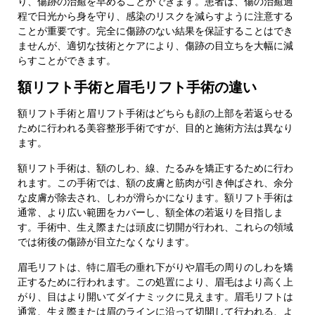
り、傷跡の治癒を早めることができます。患者は、傷の治癒過
程で日光から身を守り、感染のリスクを減らすように注意する
ことが重要です。完全に傷跡のない結果を保証することはでき
ませんが、適切な技術とケアにより、傷跡の目立ちを大幅に減
らすことができます。
額リフト手術と眉毛リフト手術の違い
額リフト手術と眉リフト手術はどちらも顔の上部を若返らせる
ために行われる美容整形手術ですが、目的と施術方法は異なり
ます。
額リフト手術は、額のしわ、線、たるみを矯正するために行わ
れます。この手術では、額の皮膚と筋肉が引き伸ばされ、余分
な皮膚が除去され、しわが滑らかになります。額リフト手術は
通常、より広い範囲をカバーし、額全体の若返りを目指しま
す。手術中、生え際または頭皮に切開が行われ、これらの領域
では術後の傷跡が目立たなくなります。
眉毛リフトは、特に眉毛の垂れ下がりや眉毛の周りのしわを矯
正するために行われます。この処置により、眉毛はより高く上
がり、目はより開いてダイナミックに見えます。眉毛リフトは
通常、生え際または眉のラインに沿って切開して行われる、よ