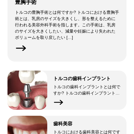
豊胸手術
トルコの豊胸手術とは何ですか? トルコにおける豊胸手
術とは、乳房のサイズを大きくし、形を整えるために
行われる美容外科手術を指します。この手術は、乳房
のサイズを大きくしたい、減量や妊娠により失われた
ボリュームを取り戻したい […]
トルコの歯科インプラント
トルコの歯科インプラントとは何で
すか? トルコの歯科インプラントで
は、チタンなどの生体適合性材料で
作られた人工歯根を顎骨に埋め込
み、入れ歯やブリッジを支えます。
この処置は、最新の技術を備えた高
歯科美容
度な歯科医院で、熟練した歯科 […]
トルコにおける歯科美容とは何です