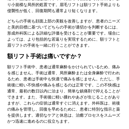
り小規模な局所的処置です。眉毛リフトは額リフト手術よりも
侵襲性が低く、回復期間も通常より短くなります。
どちらの手術も顔面上部の美観を改善しますが、患者のニーズ
と美的目標に基づいてどちらの手術が適切かを判断するには、
形成外科医による詳細な評価を受けることが重要です。場合に
よっては、より包括的な若返りを実現するために、額リフトと
眉リフトの手術を一緒に行うことができます。
額リフト手術は痛いですか？
額リフト手術中、患者は通常麻酔をかけられているため、痛み
を感じません。手術は通常、局所麻酔または全身麻酔で行われ
るため、患者は手術中も快適で痛みを感じません。ただし、手
術後に軽い不快感や痛みを感じるのは正常です。この不快感は
通常、最初の数日以内に治まり、簡単な鎮痛剤で抑えることが
できます。また、手術後に軽い腫れやあざが生じることがあり
ますが、これらの症状は通常すぐに消えます。外科医は、術後
の痛みを管理し、回復を早めるために、患者に特別な指示と薬
を提供します。適切なケアと休息は、治癒プロセスをスムーズ
かつ迅速に進めるのに役立ちます。