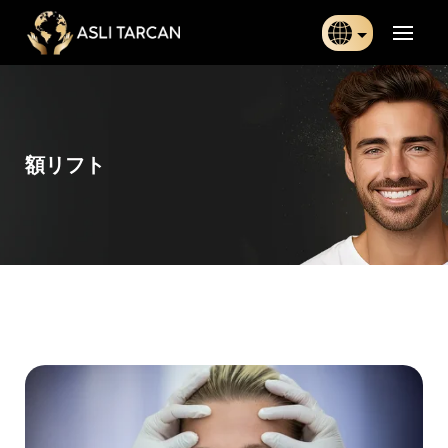
Türkçe
日本語
額リフト
Indonesia
Български
Français
Deutsch
Español
English