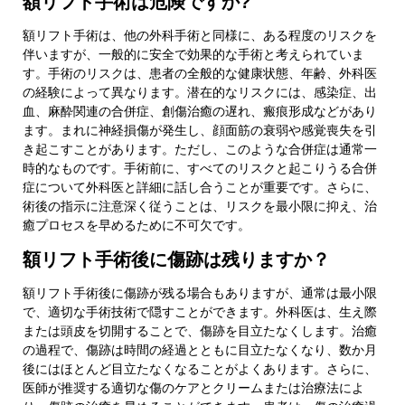
額リフト手術は危険ですか?
額リフト手術は、他の外科手術と同様に、ある程度のリスクを
伴いますが、一般的に安全で効果的な手術と考えられていま
す。手術のリスクは、患者の全般的な健康状態、年齢、外科医
の経験によって異なります。潜在的なリスクには、感染症、出
血、麻酔関連の合併症、創傷治癒の遅れ、瘢痕形成などがあり
ます。まれに神経損傷が発生し、顔面筋の衰弱や感覚喪失を引
き起こすことがあります。ただし、このような合併症は通常一
時的なものです。手術前に、すべてのリスクと起こりうる合併
症について外科医と詳細に話し合うことが重要です。さらに、
術後の指示に注意深く従うことは、リスクを最小限に抑え、治
癒プロセスを早めるために不可欠です。
額リフト手術後に傷跡は残りますか？
額リフト手術後に傷跡が残る場合もありますが、通常は最小限
で、適切な手術技術で隠すことができます。外科医は、生え際
または頭皮を切開することで、傷跡を目立たなくします。治癒
の過程で、傷跡は時間の経過とともに目立たなくなり、数か月
後にはほとんど目立たなくなることがよくあります。さらに、
医師が推奨する適切な傷のケアとクリームまたは治療法によ