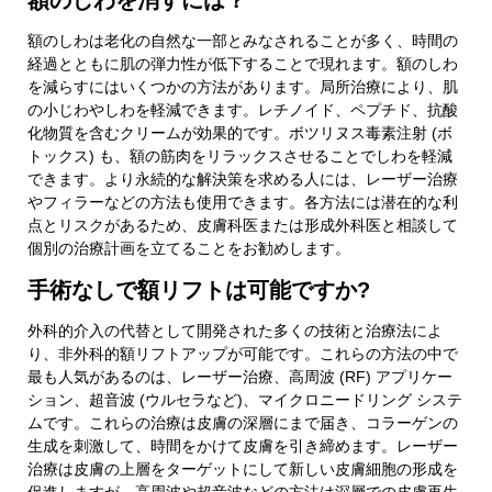
額のしわを消すには？
額のしわは老化の自然な一部とみなされることが多く、時間の
経過とともに肌の弾力性が低下することで現れます。額のしわ
を減らすにはいくつかの方法があります。局所治療により、肌
の小じわやしわを軽減できます。レチノイド、ペプチド、抗酸
化物質を含むクリームが効果的です。ボツリヌス毒素注射 (ボ
トックス) も、額の筋肉をリラックスさせることでしわを軽減
できます。より永続的な解決策を求める人には、レーザー治療
やフィラーなどの方法も使用できます。各方法には潜在的な利
点とリスクがあるため、皮膚科医または形成外科医と相談して
個別の治療計画を立てることをお勧めします。
手術なしで額リフトは可能ですか?
外科的介入の代替として開発された多くの技術と治療法によ
り、非外科的額リフトアップが可能です。これらの方法の中で
最も人気があるのは、レーザー治療、高周波 (RF) アプリケー
ション、超音波 (ウルセラなど)、マイクロニードリング システ
ムです。これらの治療は皮膚の深層にまで届き、コラーゲンの
生成を刺激して、時間をかけて皮膚を引き締めます。レーザー
治療は皮膚の上層をターゲットにして新しい皮膚細胞の形成を