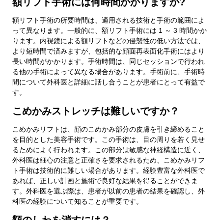
額リフト手術には何時間かかりますか?
額リフト手術の所要時間は、適用される技術と手術の範囲によ
って異なります。一般的に、額リフト手術には 1 ～ 3 時間かか
ります。内視鏡による額リフトなどの侵襲性の低い方法では、
より短時間で済みますが、包括的な顔面再表面化手術にはより
長い時間がかかります。手術時間は、同じセッションで行われ
る他の手術によって異なる場合があります。手術前に、手術時
間について外科医と詳細に話し合うことが患者にとって有益で
す。
こめかみストレッチは難しいですか？
こめかみリフトは、顔のこめかみ部分の皮膚を引き締めること
を目的とした美容手術です。この手術は、目の周りを若く見せ
るためによく行われます。この部分は敏感な神経構造に近く、
外科医は細心の注意と正確さを要求されるため、こめかみリフ
ト手術は技術的に難しい場合があります。経験豊富な外科医で
あれば、正しい計画と施術で良好な結果を得ることができま
す。外科医を選ぶ際は、患者が以前の患者の結果を確認し、外
科医の経験について知ることが重要です。