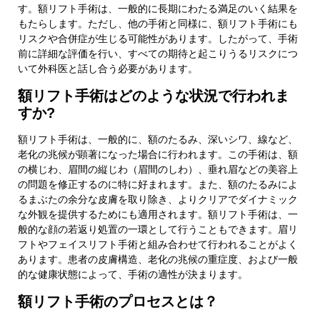
す。額リフト手術は、一般的に長期にわたる満足のいく結果を
もたらします。ただし、他の手術と同様に、額リフト手術にも
リスクや合併症が生じる可能性があります。したがって、手術
前に詳細な評価を行い、すべての期待と起こりうるリスクにつ
いて外科医と話し合う必要があります。
額リフト手術はどのような状況で行われま
すか?
額リフト手術は、一般的に、額のたるみ、深いシワ、線など、
老化の兆候が顕著になった場合に行われます。この手術は、額
の横じわ、眉間の縦じわ（眉間のしわ）、垂れ眉などの美容上
の問題を修正するのに特に好まれます。また、額のたるみによ
るまぶたの余分な皮膚を取り除き、よりクリアでダイナミック
な外観を提供するためにも適用されます。額リフト手術は、一
般的な顔の若返り処置の一環として行うこともできます。眉リ
フトやフェイスリフト手術と組み合わせて行われることがよく
あります。患者の皮膚構造、老化の兆候の重症度、および一般
的な健康状態によって、手術の適性が決まります。
額リフト手術のプロセスとは？