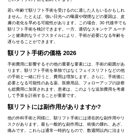
若い年齢で額リフト手術を受けるのに適した人もいるかもしれ
ません。たとえば、強い日光への曝露や喫煙などの要因は、皮
膚の老化を早める可能性があります。この場合、30 代後半でも
額リフト手術を検討できます。一方、適切なスキンケア ルーチ
ンと健康的なライフスタイルにより、手術が必要になる年齢を
遅らせることができます。
額リフト手術の価格 2026
手術費用に影響するその他の重要な要素には、手術の範囲があ
ります。額リフト手術を単独ではなくフェイスリフトなどの他
の手術と一緒に行うと、費用は増加します。さらに、手術後に
必要となる可能性のある薬、医療用品、フォローアップの診察
も総費用に加算されます。患者は、このような追加費用を考慮
して予算を計画することが重要です。
額リフトには副作用がありますか?
お問い合わせ
他の外科手術と同様に、額リフト手術には潜在的な副作用やリ
スクがあります。最も一般的な副作用は、術後の腫れ、あざ、
お名前（姓・名）
痛みです。これらは通常一時的なもので、数週間以内に治まり