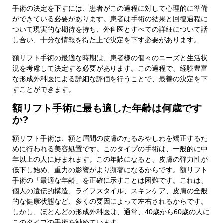
手術の決定を下すには、患者がこの過程に対して心理的に準備
ができている必要があります。患者は手術の結果と回復過程に
ついて現実的な期待を持ち、外科医とすべての詳細について話
し合い、十分な情報を得た上で決定を下す必要があります。
額リフト手術の最適な時期は、患者様の個々のニーズと生活状
況を考慮して決定する必要があります。この過程で、経験豊富
な形成外科医による詳細な評価を行うことで、最善の決定を下
すことができます。
額リフト手術に最も適した年齢は何歳です
か?
額リフト手術は、額と眉間の皮膚のたるみやしわを矯正するた
めに行われる美容処置です。このタイプの手術は、一般的に中
年以上の人に好まれます。この年齢になると、皮膚の弾力性が
低下し始め、重力の影響がより顕著になるからです。額リフト
手術の「最適な年齢」を正確に示すことは困難です。これは、
個人の遺伝的構造、ライフスタイル、スキンケア、皮膚の全般
的な健康状態など、多くの要因によって左右されるからです。
しかし、ほとんどの形成外科医は、通常、40歳から60歳の人に
このタイプの手術を勧めています。