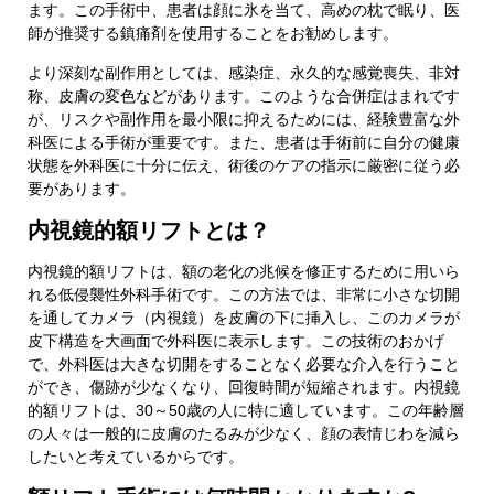
ます。この手術中、患者は顔に氷を当て、高めの枕で眠り、医
師が推奨する鎮痛剤を使用することをお勧めします。
電話番号
より深刻な副作用としては、感染症、永久的な感覚喪失、非対
称、皮膚の変色などがあります。このような合併症はまれです
が、リスクや副作用を最小限に抑えるためには、経験豊富な外
科医による手術が重要です。また、患者は手術前に自分の健康
メールアドレス
状態を外科医に十分に伝え、術後のケアの指示に厳密に従う必
要があります。
内視鏡的額リフトとは？
件名
内視鏡的額リフトは、額の老化の兆候を修正するために用いら
れる低侵襲性外科手術です。この方法では、非常に小さな切開
を通してカメラ（内視鏡）を皮膚の下に挿入し、このカメラが
メッセージ
皮下構造を大画面で外科医に表示します。この技術のおかげ
で、外科医は大きな切開をすることなく必要な介入を行うこと
ができ、傷跡が少なくなり、回復時間が短縮されます。内視鏡
的額リフトは、30～50歳の人に特に適しています。この年齢層
の人々は一般的に皮膚のたるみが少なく、顔の表情じわを減ら
したいと考えているからです。