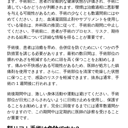
ます。手術前に、患者の全般的な健康状態が評価され、手術に
適しているかどうかが判断されます。喫煙は治癒過程に悪影響
を与える可能性があるため、手術の少なくとも数週間前にはや
めてください。また、血液凝固阻止剤やサプリメントを使用し
ている場合は、外科医の推奨に従って、手術前の期間に中止し
てください。手術前に、患者が手術のプロセス、リスク、期待
される結果について詳細な情報を得ることが重要です。
手術後、患者は治癒を早め、合併症を防ぐためにいくつかの予
防措置を講じる必要があります。最初の数日間は、手術部位の
腫れやあざを軽減するために頭を高く保つことをお勧めしま
す。痛みや不快感がある可能性があるため、医師が処方した鎮
痛剤を使用できます。さらに、手術部位を清潔で乾燥した状態
に保つことで、感染のリスクを軽減できます。抜糸は通常、手
術の 1 週間後に行われます。
術後期間中は、激しい身体活動や運動は避けてください。手術
部位が日光にさらされないように日焼け止めを使用し、保護す
ることをお勧めします。完全に回復するまでには通常数週間か
かりますので、この期間中は定期的に医師の診察を受けること
が重要です。