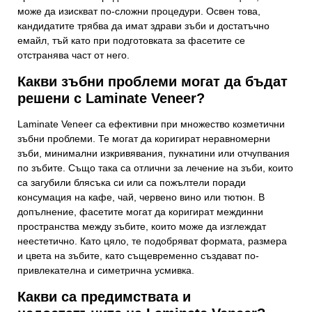
може да изискват по-сложни процедури. Освен това,
кандидатите трябва да имат здрави зъби и достатъчно
емайл, тъй като при подготовката за фасетите се
отстранява част от него.
Какви зъбни проблеми могат да бъдат
решени с Laminate Veneer?
Laminate Veneer са ефективни при множество козметични
зъбни проблеми. Те могат да коригират неравномерни
зъби, минимални изкривявания, пукнатини или отчупвания
по зъбите. Също така са отлични за лечение на зъби, които
са загубили блясъка си или са пожълтели поради
консумация на кафе, чай, червено вино или тютюн. В
допълнение, фасетите могат да коригират междинни
пространства между зъбите, които може да изглеждат
неестетично. Като цяло, те подобряват формата, размера
и цвета на зъбите, като същевременно създават по-
привлекателна и симетрична усмивка.
Какви са предимствата и