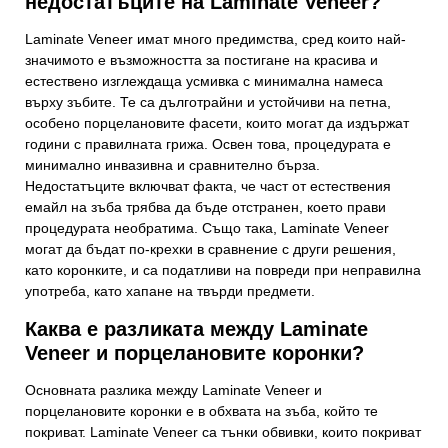
недостатъците на Laminate Veneer?
Laminate Veneer имат много предимства, сред които най-
значимото е възможността за постигане на красива и
естествено изглеждаща усмивка с минимална намеса
върху зъбите. Те са дълготрайни и устойчиви на петна,
особено порцелановите фасети, които могат да издържат
години с правилната грижа. Освен това, процедурата е
минимално инвазивна и сравнително бърза.
Недостатъците включват факта, че част от естествения
емайл на зъба трябва да бъде отстранен, което прави
процедурата необратима. Също така, Laminate Veneer
могат да бъдат по-крехки в сравнение с други решения,
като коронките, и са податливи на повреди при неправилна
употреба, като хапане на твърди предмети.
Каква е разликата между Laminate
Veneer и порцелановите коронки?
Основната разлика между Laminate Veneer и
порцелановите коронки е в обхвата на зъба, който те
покриват. Laminate Veneer са тънки обвивки, които покриват