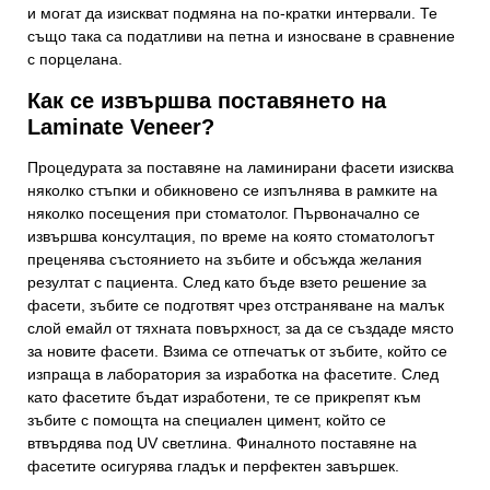
и могат да изискват подмяна на по-кратки интервали. Те
също така са податливи на петна и износване в сравнение
с порцелана.
Как се извършва поставянето на
Laminate Veneer?
Процедурата за поставяне на ламинирани фасети изисква
няколко стъпки и обикновено се изпълнява в рамките на
няколко посещения при стоматолог. Първоначално се
извършва консултация, по време на която стоматологът
преценява състоянието на зъбите и обсъжда желания
резултат с пациента. След като бъде взето решение за
фасети, зъбите се подготвят чрез отстраняване на малък
слой емайл от тяхната повърхност, за да се създаде място
за новите фасети. Взима се отпечатък от зъбите, който се
изпраща в лаборатория за изработка на фасетите. След
като фасетите бъдат изработени, те се прикрепят към
зъбите с помощта на специален цимент, който се
втвърдява под UV светлина. Финалното поставяне на
фасетите осигурява гладък и перфектен завършек.