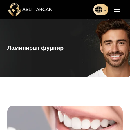
Türkçe
日本語
Ламиниран фурнир
Indonesia
Български
Français
Deutsch
Español
English