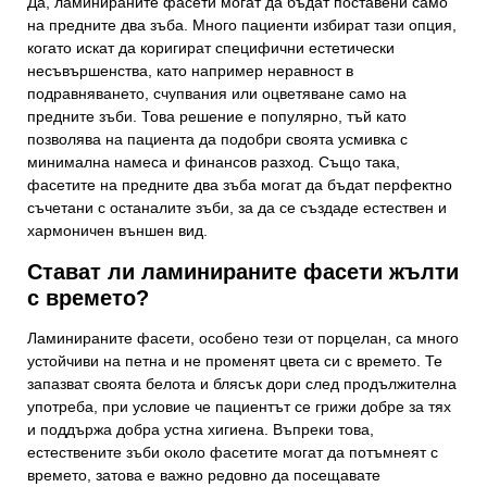
Да, ламинираните фасети могат да бъдат поставени само
на предните два зъба. Много пациенти избират тази опция,
когато искат да коригират специфични естетически
несъвършенства, като например неравност в
подравняването, счупвания или оцветяване само на
предните зъби. Това решение е популярно, тъй като
позволява на пациента да подобри своята усмивка с
минимална намеса и финансов разход. Също така,
фасетите на предните два зъба могат да бъдат перфектно
съчетани с останалите зъби, за да се създаде естествен и
хармоничен външен вид.
Стават ли ламинираните фасети жълти
с времето?
Ламинираните фасети, особено тези от порцелан, са много
устойчиви на петна и не променят цвета си с времето. Те
запазват своята белота и блясък дори след продължителна
употреба, при условие че пациентът се грижи добре за тях
и поддържа добра устна хигиена. Въпреки това,
естествените зъби около фасетите могат да потъмнеят с
времето, затова е важно редовно да посещавате