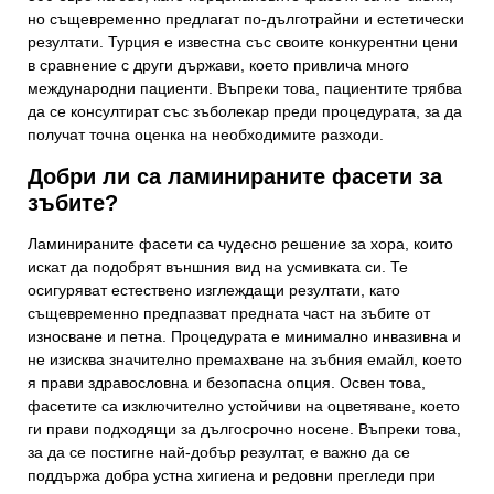
но същевременно предлагат по-дълготрайни и естетически
резултати. Турция е известна със своите конкурентни цени
в сравнение с други държави, което привлича много
международни пациенти. Въпреки това, пациентите трябва
да се консултират със зъболекар преди процедурата, за да
получат точна оценка на необходимите разходи.
Добри ли са ламинираните фасети за
зъбите?
Ламинираните фасети са чудесно решение за хора, които
искат да подобрят външния вид на усмивката си. Те
осигуряват естествено изглеждащи резултати, като
същевременно предпазват предната част на зъбите от
износване и петна. Процедурата е минимално инвазивна и
не изисква значително премахване на зъбния емайл, което
я прави здравословна и безопасна опция. Освен това,
фасетите са изключително устойчиви на оцветяване, което
ги прави подходящи за дългосрочно носене. Въпреки това,
за да се постигне най-добър резултат, е важно да се
поддържа добра устна хигиена и редовни прегледи при