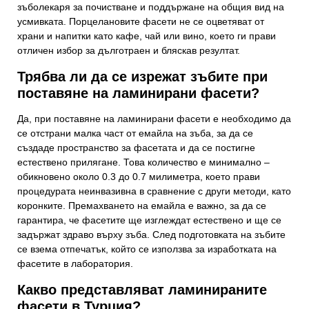
зъболекаря за почистване и поддържане на общия вид на
усмивката. Порцелановите фасети не се оцветяват от
храни и напитки като кафе, чай или вино, което ги прави
отличен избор за дълготраен и бляскав резултат.
Трябва ли да се изрежат зъбите при
поставяне на ламинирани фасети?
Да, при поставяне на ламинирани фасети е необходимо да
се отстрани малка част от емайла на зъба, за да се
създаде пространство за фасетата и да се постигне
естествено прилягане. Това количество е минимално –
обикновено около 0.3 до 0.7 милиметра, което прави
процедурата неинвазивна в сравнение с други методи, като
коронките. Премахването на емайла е важно, за да се
гарантира, че фасетите ще изглеждат естествено и ще се
задържат здраво върху зъба. След подготовката на зъбите
се взема отпечатък, който се използва за изработката на
фасетите в лаборатория.
Какво представляват ламинираните
фасети в Турция?