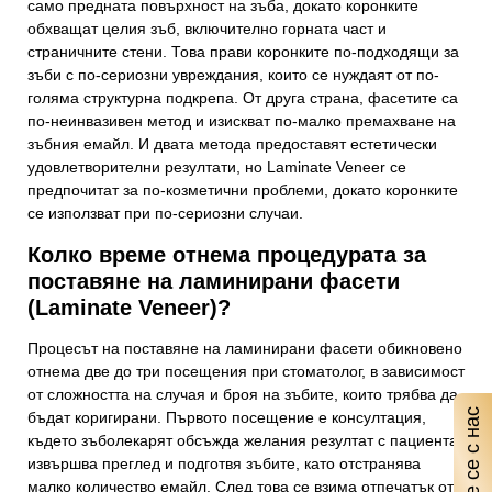
само предната повърхност на зъба, докато коронките
обхващат целия зъб, включително горната част и
страничните стени. Това прави коронките по-подходящи за
зъби с по-сериозни увреждания, които се нуждаят от по-
голяма структурна подкрепа. От друга страна, фасетите са
по-неинвазивен метод и изискват по-малко премахване на
зъбния емайл. И двата метода предоставят естетически
удовлетворителни резултати, но Laminate Veneer се
предпочитат за по-козметични проблеми, докато коронките
се използват при по-сериозни случаи.
Колко време отнема процедурата за
поставяне на ламинирани фасети
(Laminate Veneer)?
Процесът на поставяне на ламинирани фасети обикновено
отнема две до три посещения при стоматолог, в зависимост
от сложността на случая и броя на зъбите, които трябва да
Свържете се с нас
бъдат коригирани. Първото посещение е консултация,
където зъболекарят обсъжда желания резултат с пациента,
извършва преглед и подготвя зъбите, като отстранява
малко количество емайл. След това се взима отпечатък от