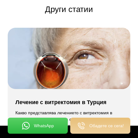
Други статии
Лечение с витректомия в Турция
Какво представлява лечението с витректомия в
Турция? Изследването на съвременни хирургични
WhatsApp
Обадете се сега!
решения за сложни състояния на ретината и
стъкловидното тяло често кара пациентите да