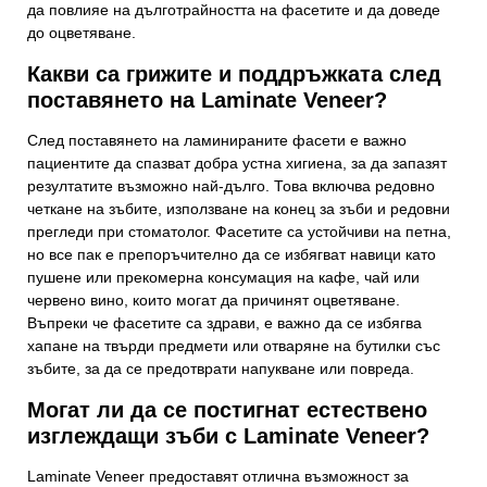
да повлияе на дълготрайността на фасетите и да доведе
до оцветяване.
Какви са грижите и поддръжката след
поставянето на Laminate Veneer?
След поставянето на ламинираните фасети е важно
пациентите да спазват добра устна хигиена, за да запазят
резултатите възможно най-дълго. Това включва редовно
четкане на зъбите, използване на конец за зъби и редовни
прегледи при стоматолог. Фасетите са устойчиви на петна,
но все пак е препоръчително да се избягват навици като
пушене или прекомерна консумация на кафе, чай или
червено вино, които могат да причинят оцветяване.
Въпреки че фасетите са здрави, е важно да се избягва
хапане на твърди предмети или отваряне на бутилки със
зъбите, за да се предотврати напукване или повреда.
Могат ли да се постигнат естествено
изглеждащи зъби с Laminate Veneer?
Laminate Veneer предоставят отлична възможност за