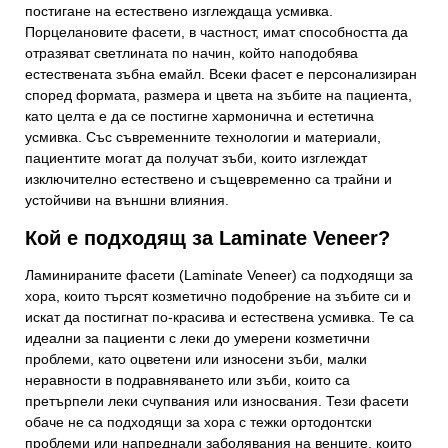
постигане на естествено изглеждаща усмивка.
Порцелановите фасети, в частност, имат способността да
отразяват светлината по начин, който наподобява
естествената зъбна емайл. Всеки фасет е персонализиран
според формата, размера и цвета на зъбите на пациента,
като целта е да се постигне хармонична и естетична
усмивка. Със съвременните технологии и материали,
пациентите могат да получат зъби, които изглеждат
изключително естествено и същевременно са трайни и
устойчиви на външни влияния.
Кой е подходящ за Laminate Veneer?
Ламинираните фасети (Laminate Veneer) са подходящи за
хора, които търсят козметично подобрение на зъбите си и
искат да постигнат по-красива и естествена усмивка. Те са
идеални за пациенти с леки до умерени козметични
проблеми, като оцветени или износени зъби, малки
неравности в подравняването или зъби, които са
претърпели леки счупвания или износвания. Тези фасети
обаче не са подходящи за хора с тежки ортодонтски
проблеми или напреднали заболявания на венците, които