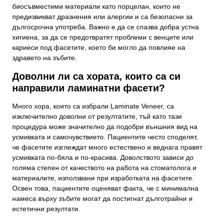
биосъвместими материали като порцелан, които не
предизвикват дразнения или алергии и са безопасни за
Вашият имейл адрес
дългосрочна употреба. Важно е да се спазва добра устна
хигиена, за да се предотвратят проблеми с венците или
кариеси под фасетите, което би могло да повлияе на
здравето на зъбите.
Тема
Доволни ли са хората, които са си
направили ламинатни фасети?
Много хора, които са избрали Laminate Veneer, са
изключително доволни от резултатите, тъй като тази
процедура може значително да подобри външния вид на
усмивката и самочувствието. Пациентите често споделят,
че фасетите изглеждат много естествено и веднага правят
усмивката по-бяла и по-красива. Доволството зависи до
голяма степен от качеството на работа на стоматолога и
материалите, използвани при изработката на фасетите.
Освен това, пациентите оценяват факта, че с минимална
намеса върху зъбите могат да постигнат дълготрайни и
естетични резултати.