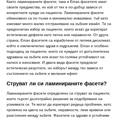
Както ламинираните фасети, така и Emax фасетите имат
своите предимства, но кой от тях е по-добър зависи от
конкретните нужди на пациента. Ламинираните фасети
обикновено са по-тънки и минимално инвазивни, тъй като
изискват много малко отстраняване на зъбния емайл. Те са
предпочитан избор за пациенти, които искат да коригират
естетически дефекти като петна или неравности. От друга
страна, Emax фасетите са изработени от литиев дисиликат,
който е изключително здрав и издръжлив. Emax е особено
подходящ за пациенти, които се нуждаят от допълнителна
здравина на зъбите или искат по-голяма устойчивост на
натиск и износване. И двата вида фасети предлагат
естетически резултати, но изборът между тях зависи от
състоянието на зъбите и желания ефект.
Струват ли си ламинираните фасети?
Ламинираните фасети определено си струват за пациенти,
които търсят дълготрайно решение за подобряване на
усмивката си. Те могат да коригират редица проблеми, като
промяна на цвета на зъбите, неравности, леки кривини или
разстояния между зъбите. Фасетите са здрави и устойчиви