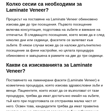
Колко сесии са необходими за
Laminate Veneer?
Процесът на поставяне на Laminate Veneer обикновено
изисква две до три посещения. Първото посещение
включва консултация, подготовка на зъбите и вземане на
отпечатък. В следващото посещение, което може да е след
няколко дни или седмици, фасетите се залепват към
зъбите. В някои случаи може да се наложи допълнително
посещение за фини настройки, но цялата процедура
обикновено е завършена в рамките на две до три седмици.
Какви са изискванията за Laminate
Veneer?
Поставянето на ламинирани фасети (Laminate Veneer) е
козметична процедура, която изисква здравословни зъби и
венци. Пациентите, които искат да се възползват от тази
процедура, трябва да имат достатъчно емайл на зъбите,
тъй като при подготовката се отстранява малка част от
него. Освен това, кандидатите трябва да имат правилна