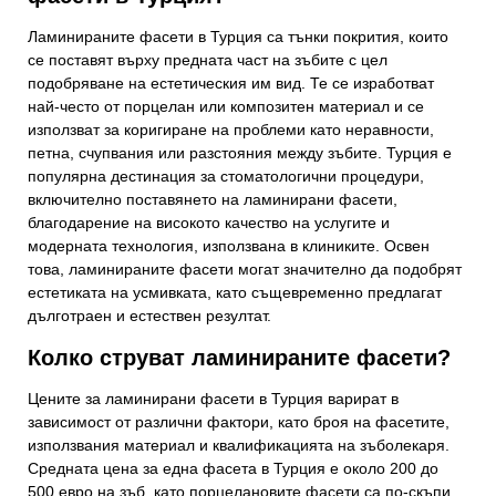
Ламинираните фасети в Турция са тънки покрития, които
се поставят върху предната част на зъбите с цел
подобряване на естетическия им вид. Те се изработват
най-често от порцелан или композитен материал и се
използват за коригиране на проблеми като неравности,
петна, счупвания или разстояния между зъбите. Турция е
популярна дестинация за стоматологични процедури,
включително поставянето на ламинирани фасети,
благодарение на високото качество на услугите и
модерната технология, използвана в клиниките. Освен
това, ламинираните фасети могат значително да подобрят
естетиката на усмивката, като същевременно предлагат
дълготраен и естествен резултат.
Колко струват ламинираните фасети?
Цените за ламинирани фасети в Турция варират в
зависимост от различни фактори, като броя на фасетите,
използвания материал и квалификацията на зъболекаря.
Средната цена за една фасета в Турция е около 200 до
500 евро на зъб, като порцелановите фасети са по-скъпи,