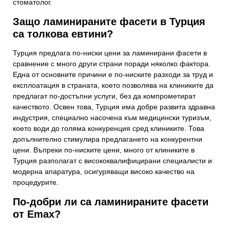
стоматолог.
Защо ламинираните фасети в Турция
са толкова евтини?
Турция предлага по-ниски цени за ламинирани фасети в
сравнение с много други страни поради няколко фактора.
Една от основните причини е по-ниските разходи за труд и
експлоатация в страната, което позволява на клиниките да
предлагат по-достъпни услуги, без да компрометират
качеството. Освен това, Турция има добре развита здравна
индустрия, специално насочена към медицински туризъм,
което води до голяма конкуренция сред клиниките. Това
допълнително стимулира предлагането на конкурентни
цени. Въпреки по-ниските цени, много от клиниките в
Турция разполагат с висококвалифицирани специалисти и
модерна апаратура, осигуряващи високо качество на
процедурите.
По-добри ли са ламинираните фасети
от Emax?