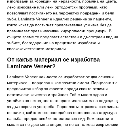
използвани за корекции на неравности, промяна на цвета,
леко износване или леки ортодонтски проблеми, като
позволяват постигането на перфектно подредени и бели
зъби. Laminate Veneer е идеално решение за пациенти,
които искат да постигнат привлекателна усмивка без да
преминават през инвазивни хирургически процедури. В
същото време те предлагат естествен и дълготраен вид на
зъбите, благодарение на прецизната изработка и
висококачествените материали.
От какъв материал се изработва
Laminate Veneer?
Laminate Veneer най-често се изработват от два основни
материала – порцелан и композитни смоли. Порцеланът е
предпочитан избор за фасети поради своите отлични
естетически качества и трайност. Той е много здрав и
устойчив на петна, което го прави изключително подходящ
за дългосрочна употреба. Порцеланът отразява светлината
по начин, който много наподобява естествената структура
на зъба, предоставяйки по-естествен вид. Композитните
смоли са по-достъпна опция, но не са толкова издръжливи