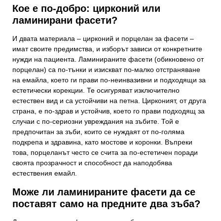
Кое е по-добро: цирконий или
ламинирани фасети?
И двата материала – цирконий и порцелан за фасети –
имат своите предимства, и изборът зависи от конкретните
нужди на пациента. Ламинираните фасети (обикновено от
порцелан) са по-тънки и изискват по-малко отстраняване
на емайла, което ги прави по-неинвазивни и подходящи за
естетически корекции. Те осигуряват изключително
естествен вид и са устойчиви на петна. Цирконият, от друга
страна, е по-здрав и устойчив, което го прави подходящ за
случаи с по-сериозни увреждания на зъбите. Той е
предпочитан за зъби, които се нуждаят от по-голяма
подкрепа и здравина, като мостове и коронки. Въпреки
това, порцеланът често се счита за по-естетичен поради
своята прозрачност и способност да наподобява
естествения емайл.
Може ли ламинираните фасети да се
поставят само на предните два зъба?