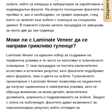
зъбите, който се изпраща в лаборатория за изработване на
индивидуални фасети. На второто посещение фасетите се
пробват и, ако е необходимо, се правят корекции, след
което се залепят към зъбите с помощта на специален
цимент. В повечето случаи цялата процедура се завършва
за около две до три седмици.
Може ли с Laminate Veneer да се
направи грижливо гуленце?
Laminate Veneer са идеален избор за създаване на
перфектна усмивка и те често се използват в гуленческото
планиране. С тази процедура се постига изключително
естествен и естетичен резултат, като фасетите подобряват
както формата, така и цвета на зъбите. Гуленческото
проектиране с Laminate Veneer позволява на пациентите
да получат хармонична и симетрична усмивка, като се
обръща внимание на всеки детайл, включително
дължината, ширината и подравняването на зъбите. Заедно
с опита на зъболекаря, фасетите дават възможност за
персонализиран резултат, който отговаря на