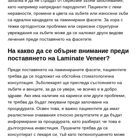
захапка и да не страдат от сериозни зъбни заболявания,
като например напреднал пародонтит. Пациенти с леки
неравности, промени в цвета на зъбите или износени зъби
са идеални кандидати за ламинирани фасети. За хора с
тежки ортодонтски проблеми или сериозни структурни
увреждания на зъбите може да се наложат други видове
лечения преди поставянето на фасетите.
На какво да се обърне внимание преди
поставянето на Laminate Veneer?
Преди поставянето на ламинираните фасети, пациентите
трябва да се подложат на обстойна стоматологична
консултация. Зъболекарят ще прегледа състоянието на
зъбите и венците, за да се увери, че всичко е в добро
здраве. Ако има наличие на кариеси или други проблеми,
те трябва да бъдат лекувани преди започване на
процедурата. Освен това, е важно пациентите да имат
реалистични очаквания относно резултатите и да бъдат
информирани за процедурата, като разбират, че това е
дългосрочна инвестиция. Пушачите трябва да се
консултират с лекаря си, тъй като тютюнопушенето може