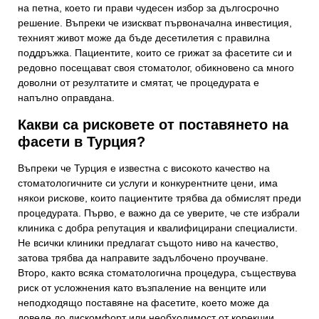
на петна, което ги прави чудесен избор за дългосрочно
решение. Въпреки че изискват първоначална инвестиция,
техният живот може да бъде десетилетия с правилна
поддръжка. Пациентите, които се грижат за фасетите си и
редовно посещават своя стоматолог, обикновено са много
доволни от резултатите и смятат, че процедурата е
напълно оправдана.
Какви са рисковете от поставянето на
фасети в Турция?
Въпреки че Турция е известна с високото качество на
стоматологичните си услуги и конкурентните цени, има
някои рискове, които пациентите трябва да обмислят преди
процедурата. Първо, е важно да се уверите, че сте избрали
клиника с добра репутация и квалифицирани специалисти.
Не всички клиники предлагат същото ниво на качество,
затова трябва да направите задълбочено проучване.
Второ, както всяка стоматологична процедура, съществува
риск от усложнения като възпаление на венците или
неподходящо поставяне на фасетите, което може да
доведе до дискомфорт или необходимост от корекции.