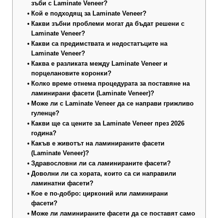
зъби с Laminate Veneer?
Кой е подходящ за Laminate Veneer?
Какви зъбни проблеми могат да бъдат решени с
Laminate Veneer?
Какви са предимствата и недостатъците на
Laminate Veneer?
Каква е разликата между Laminate Veneer и
порцелановите коронки?
Колко време отнема процедурата за поставяне на
ламинирани фасети (Laminate Veneer)?
Може ли с Laminate Veneer да се направи грижливо
гуленце?
Какви ще са цените за Laminate Veneer през 2026
година?
Какъв е животът на ламинираните фасети
(Laminate Veneer)?
Здравословни ли са ламинираните фасети?
Доволни ли са хората, които са си направили
ламинатни фасети?
Кое е по-добро: цирконий или ламинирани
фасети?
Може ли ламинираните фасети да се поставят само