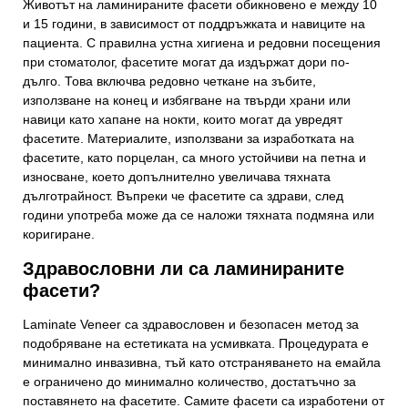
Животът на ламинираните фасети обикновено е между 10
и 15 години, в зависимост от поддръжката и навиците на
пациента. С правилна устна хигиена и редовни посещения
при стоматолог, фасетите могат да издържат дори по-
дълго. Това включва редовно четкане на зъбите,
използване на конец и избягване на твърди храни или
навици като хапане на нокти, които могат да увредят
фасетите. Материалите, използвани за изработката на
фасетите, като порцелан, са много устойчиви на петна и
износване, което допълнително увеличава тяхната
дълготрайност. Въпреки че фасетите са здрави, след
години употреба може да се наложи тяхната подмяна или
коригиране.
Свържете се с нас
Здравословни ли са ламинираните
фасети?
Вашето име и фамилия
Laminate Veneer са здравословен и безопасен метод за
подобряване на естетиката на усмивката. Процедурата е
минимално инвазивна, тъй като отстраняването на емайла
Вашият телефонен номер
е ограничено до минимално количество, достатъчно за
поставянето на фасетите. Самите фасети са изработени от