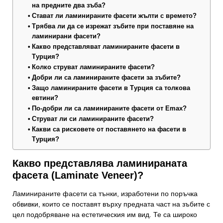
на предните два зъба?
Стават ли ламинираните фасети жълти с времето?
Трябва ли да се изрежат зъбите при поставяне на
ламинирани фасети?
Какво представляват ламинираните фасети в
Турция?
Колко струват ламинираните фасети?
Добри ли са ламинираните фасети за зъбите?
Защо ламинираните фасети в Турция са толкова
евтини?
По-добри ли са ламинираните фасети от Emax?
Струват ли си ламинираните фасети?
Какви са рисковете от поставянето на фасети в
Турция?
Какво представлява ламинираната
фасета (Laminate Veneer)?
Ламинираните фасети са тънки, изработени по поръчка
обвивки, които се поставят върху предната част на зъбите с
цел подобряване на естетическия им вид. Те са широко