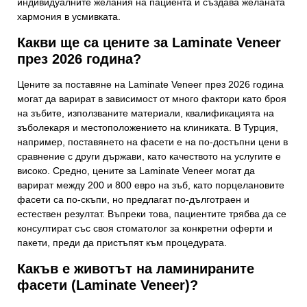
индивидуалните желания на пациента и създава желаната
хармония в усмивката.
Какви ще са цените за Laminate Veneer
през 2026 година?
Цените за поставяне на Laminate Veneer през 2026 година
могат да варират в зависимост от много фактори като броя
на зъбите, използваните материали, квалификацията на
зъболекаря и местоположението на клиниката. В Турция,
например, поставянето на фасети е на по-достъпни цени в
сравнение с други държави, като качеството на услугите е
високо. Средно, цените за Laminate Veneer могат да
варират между 200 и 800 евро на зъб, като порцелановите
фасети са по-скъпи, но предлагат по-дълготраен и
естествен резултат. Въпреки това, пациентите трябва да се
консултират със своя стоматолог за конкретни оферти и
пакети, преди да пристъпят към процедурата.
Какъв е животът на ламинираните
фасети (Laminate Veneer)?