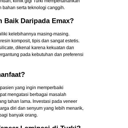
endah, klinik gigi Turki mempertahankan
 bahan serta teknologi canggih.
 Anda
h Baik Daripada Emax?
liki kelebihannya masing-masing.
resin komposit, tipis dan sangat estetis.
silicate, dikenal karena kekuatan dan
bergantung pada kebutuhan dan preferensi
anfaat?
 pasien yang ingin memperbaiki
pat mengatasi berbagai masalah
ang tahan lama. Investasi pada veneer
arga diri dan senyum yang lebih menarik,
bagi banyak orang.