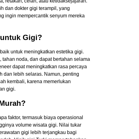
 retakan, celah, atau ketidaksejajaran.
ih dan dokter gigi terampil, yang
ang ingin mempercantik senyum mereka
 untuk Gigi?
aik untuk meningkatkan estetika gigi.
Hubungi Kami
 tahan noda, dan dapat bertahan selama
eneer dapat meningkatkan rasa percaya
 dan lebih selaras. Namun, penting
Lengkap Anda
Nomor Telepon Anda
ubah kembali, karena memerlukan
n gigi.
 Murah?
 E-Mail Anda
Subjek
apa faktor, termasuk biaya operasional
gginya volume wisata gigi. Nilai tukar
awatan gigi lebih terjangkau bagi