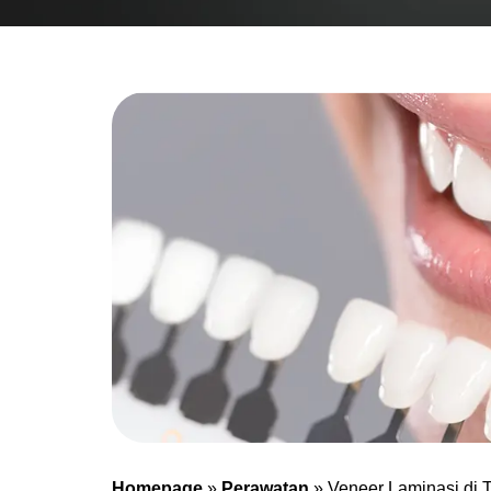
Homepage
»
Perawatan
»
Veneer Laminasi di T