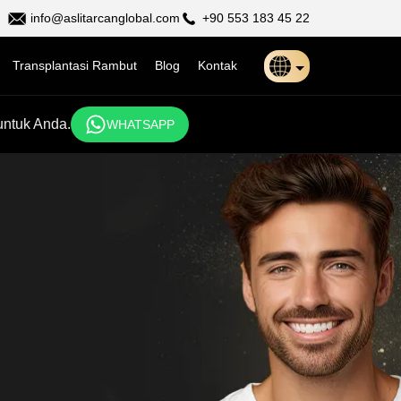
info@aslitarcanglobal.com
+90 553 183 45 22
Transplantasi Rambut
Blog
Kontak
Türkçe
untuk Anda.
WHATSAPP
日本語
Indonesia
Български
Français
Deutsch
Español
English