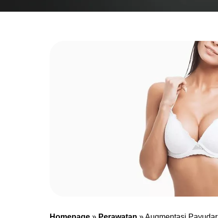
Homepage
»
Perawatan
»
Augmentasi Payudar