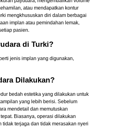
 ukuran payudara, mengembalikan volume
kehamilan, atau mendapatkan kontur
Turki mengkhususkan diri dalam berbagai
aan implan atau pemindahan lemak,
etiap pasien.
udara di Turki?
Hubungi Kami
perti jenis implan yang digunakan,
ara Dilakukan?
Lengkap Anda
Nomor Telepon Anda
ur bedah estetika yang dilakukan untuk
pilan yang lebih berisi. Sebelum
ecara mendetail dan memutuskan
 E-Mail Anda
Subjek
 tepat. Biasanya, operasi dilakukan
tidak terjaga dan tidak merasakan nyeri