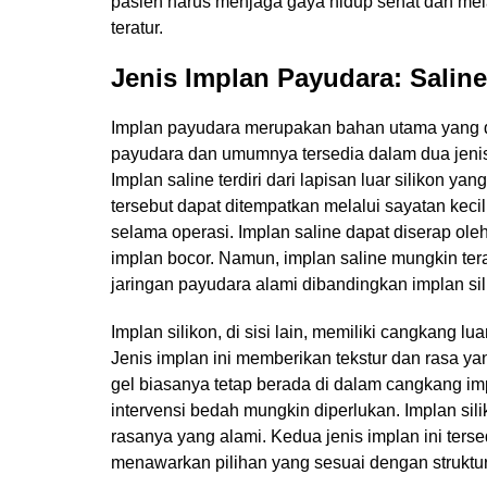
pasien harus menjaga gaya hidup sehat dan me
teratur.
Jenis Implan Payudara: Saline
Implan payudara merupakan bahan utama yang 
payudara dan umumnya tersedia dalam dua jenis u
Implan saline terdiri dari lapisan luar silikon yang
tersebut dapat ditempatkan melalui sayatan keci
selama operasi. Implan saline dapat diserap oleh
implan bocor. Namun, implan saline mungkin ter
jaringan payudara alami dibandingkan implan sil
Implan silikon, di sisi lain, memiliki cangkang lua
Jenis implan ini memberikan tekstur dan rasa yang
gel biasanya tetap berada di dalam cangkang impl
intervensi bedah mungkin diperlukan. Implan sili
rasanya yang alami. Kedua jenis implan ini ters
menawarkan pilihan yang sesuai dengan struktur 