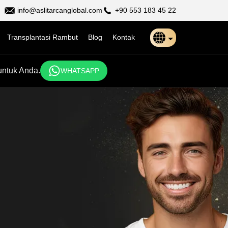
info@aslitarcanglobal.com
+90 553 183 45 22
Transplantasi Rambut
Blog
Kontak
Türkçe
untuk Anda.
WHATSAPP
日本語
Indonesia
Български
Français
Deutsch
Español
English