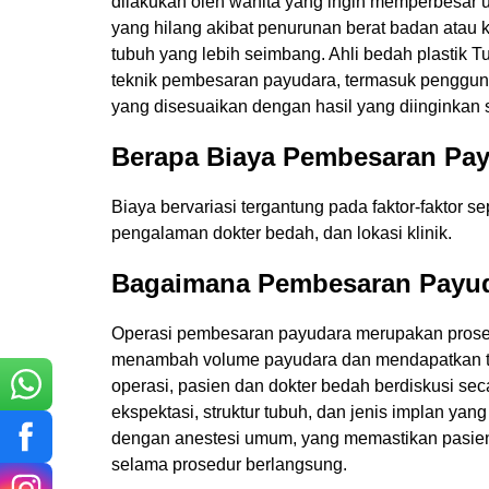
dilakukan oleh wanita yang ingin memperbesar
yang hilang akibat penurunan berat badan atau 
tubuh yang lebih seimbang. Ahli bedah plastik 
teknik pembesaran payudara, termasuk penggun
yang disesuaikan dengan hasil yang diinginkan s
Berapa Biaya Pembesaran Pay
Biaya bervariasi tergantung pada faktor-faktor se
pengalaman dokter bedah, dan lokasi klinik.
Bagaimana Pembesaran Payud
Nama 
Operasi pembesaran payudara merupakan prosed
menambah volume payudara dan mendapatkan tam
operasi, pasien dan dokter bedah berdiskusi s
Alamat
ekspektasi, struktur tubuh, dan jenis implan yang
dengan anestesi umum, yang memastikan pasien 
selama prosedur berlangsung.