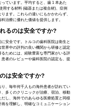
っています。平均すると、歯 1 本あた
は、使用する材料 (磁器または複合材)、症例
なります。これらの違いにもかかわらず、
歯科治療に優れた価値を提供します。
れるのは安全ですか?
お問い合わせ
的に安全です。トルコの歯科医院は衛生と
は世界中の評判の良い機関から研修と認定
得るためには、経験豊富な専門家がいる評
。患者のレビューや歯科医院の認定も、提
（姓・名）
電話番号
。
のは安全ですか?
おり、毎年何千人もの海外患者が訪れてい
アドレス
件名
り、多くのクリニックが治療、宿泊、移動
ただし、海外でのあらゆる医療処置と同様
計画を理解し、明確なコミュニケーション