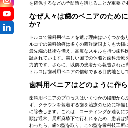
を確保するなどの予防策を講じることが重要で
メッセ
なぜ人々は歯のベニアのため
か?
トルコで歯科用ベニアを選ぶ理由はいくつかあ
ルコでの歯科治療は多くの西洋諸国よりも大幅
最先端の技術を備え、高度なスキルを持つ歯科
証されています。美しい国での休暇と歯科治療
力的です。さらに、以前の患者から報告された
トルコは歯科用ベニアの信頼できる目的地とし
歯科用ベニアはどのように作ら
歯科用ベニアのプロセスはいくつかの段階から
ず、クラウンを装着する歯を治療のために準備
に除去します。これは、コーティングが適切に
順は通常、局所麻酔下で行われるため、患者は
わったら、歯の型を取り、この型を歯科技工所