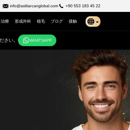
info@aslitarcanglobal.com
+90 553 183 45 22
科治療
形成外科
植毛
ブログ
接触
Türkçe
ださい。
WHATSAPP
日本語
Indonesia
Български
Français
Deutsch
Español
English