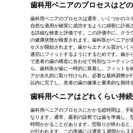
歯科用ベニアのプロセスはどの
歯科用ベニアのプロセスは通常、いくつかのス
自然な適用が確実に成功するように綿密に計画
る詳細な検査と評価です。この評価中に、クラウ
の健康状態が検査されます。歯科医がベニアが
セスが開始されます。歯からエナメル質がいく
適切にフィットするようにするためです。歯か
で患者の歯の構造に合わせて特別なコーティン
ら、歯科医が歯に一時的に装着し、フィットを
アが永久的に取り付けられ、必要な最終調整が
以内に完了し、患者の歯の健康と審美的な期待
歯科用ベニアはどれくらい持続
歯科用ベニアのプロセスにかかる総時間は、手
なります。通常、最初の診察では歯を準備し、
時間かかることがあります。型取りが終わると
が行われます。この準備には通常 1 週間から 