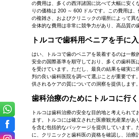
の費用は、多くの西洋諸国に比べて大幅に安くな
りの価格は 200 ～ 600 ドルです。この費用
の複雑さ、およびクリニックの場所によって異
全体的な費用は非常に競争力があり、高品質の
トルコで歯科用ベニアを手に入
はい、トルコで歯のベニアを装着するのは一般
安全の国際基準を順守しており、多くの歯科医
を受けています。ただし、最良の結果を確実に
判の良い歯科医院を調べて選ぶことが重要です
お名前
供されるケアの質についての洞察を提供します
歯科治療のためにトルコに行く
トルコは歯科治療の安全な目的地と考えられて
メール
ます。トルコには確立された医療観光産業があ
を含む包括的なパッケージを提供しています。
に、クリニックと歯科医の資格を確認し、治療