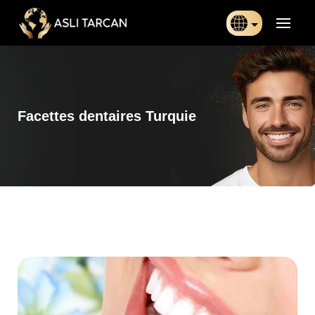
Türkçe
日本語
Facettes dentaires Turquie
Indonesia
Български
Français
Deutsch
Español
English