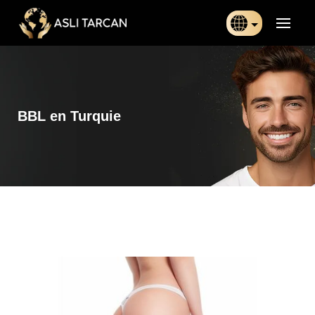
Türkçe
日本語
BBL en Turquie
Indonesia
Български
Français
Deutsch
Español
English