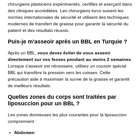
chirurgiens plasticiens expérimentés, certifiés et exerçant dans
des cliniques accréditées. Les chirurgiens turcs suivent les
Numéro De Téléphone
normes internationales de sécurité et utilisent des techniques
modernes de transfert de graisse pour garantir la sécurité du
patient et des résultats réussis.
Adresse E-Mail
Puis-je m’asseoir après un BBL en Turquie ?
Après un BBL,
vous devez éviter de vous asseoir
directement sur vos fesses pendant au moins 2 semaines
.
Lorsque s’asseoir est nécessaire, utilisez un coussin spécial
Sujet
BBL qui transfère la pression vers les cuisses. Cette
précaution aide à maximiser la survie de la graisse et garantit
de meilleurs résultats.
Votre Message
Quelles zones du corps sont traitées par
liposuccion pour un BBL ?
Les zones donneuses les plus courantes pour la liposuccion
comprennent :
Abdomen