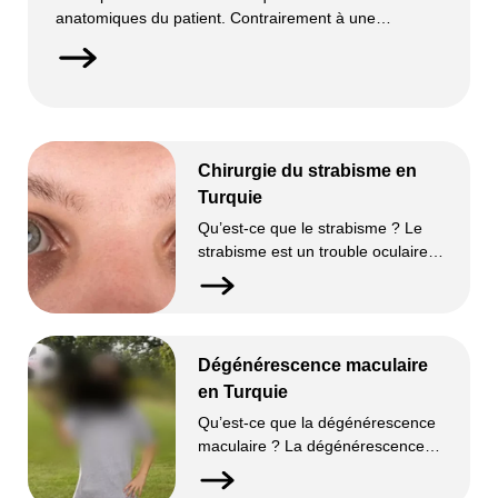
anatomiques du patient. Contrairement à une
rhinoplastie classique, elle ne cherche pas à
standardiser le nez. Elle préserve l’identité faciale
unique. Cette procédure est adaptée aux différentes
[…]
Chirurgie du strabisme en
Turquie
Qu’est-ce que le strabisme ? Le
strabisme est un trouble oculaire
caractérisé par un mauvais
alignement des yeux, empêchant
les deux yeux de regarder dans la
même direction simultanément. Un
Dégénérescence maculaire
œil peut dévier vers l’intérieur,
l’extérieur, le haut ou le bas. Cette
en Turquie
condition perturbe la coordination
Qu’est-ce que la dégénérescence
visuelle. Elle peut entraîner une
maculaire ? La dégénérescence
vision double ou une […]
maculaire est une maladie oculaire
chronique qui affecte la macula,