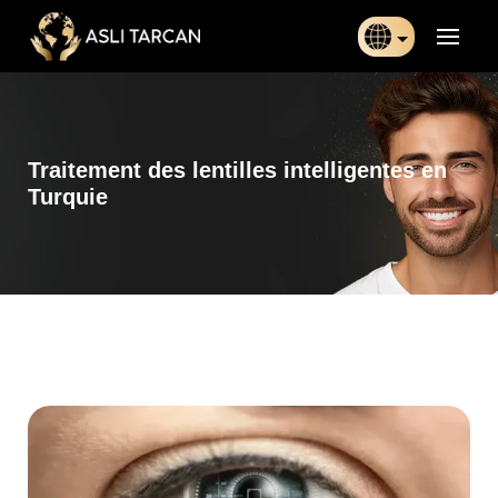
Türkçe
日本語
Traitement des lentilles intelligentes en
Indonesia
Turquie
Български
Français
Deutsch
Español
English