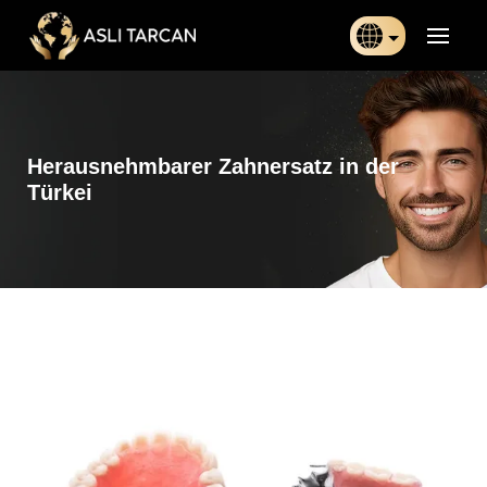
Türkçe
日本語
Herausnehmbarer Zahnersatz in der
Indonesia
Türkei
Български
Français
Deutsch
Español
English