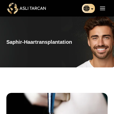
Türkçe
日本語
Saphir-Haartransplantation
Indonesia
Български
Français
Deutsch
Español
English