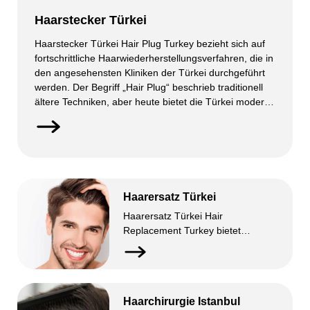
Haarstecker Türkei
Haarstecker Türkei Hair Plug Turkey bezieht sich auf
fortschrittliche Haarwiederherstellungsverfahren, die in
den angesehensten Kliniken der Türkei durchgeführt
werden. Der Begriff „Hair Plug“ beschrieb traditionell
ältere Techniken, aber heute bietet die Türkei moderne
Methoden wie FUE und DHI für natürlich wirkende
Ergebnisse. Diese fortschrittlichen Verfahren werden
von erfahrenen Chirurgen mit hochmodernen Geräten
durchgeführt. Hair Plug […]
Haarersatz Türkei
Haarersatz Türkei Hair
Replacement Turkey bietet
fortschrittliche Lösungen gegen
Haarausfall unter Einsatz neuester
Techniken. Die Türkei ist für ihre
erfahrenen Chirurgen und
Haarchirurgie Istanbul
hochmodernen Kliniken bekannt.