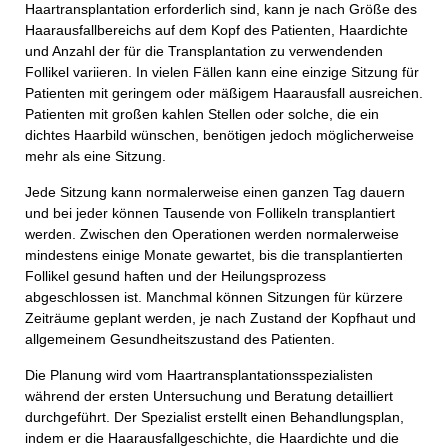
Ihr Vor- und Nachname
Haartransplantation erforderlich sind, kann je nach Größe des
Haarausfallbereichs auf dem Kopf des Patienten, Haardichte
und Anzahl der für die Transplantation zu verwendenden
Follikel variieren. In vielen Fällen kann eine einzige Sitzung für
Ihre Telefonnummer
Patienten mit geringem oder mäßigem Haarausfall ausreichen.
Patienten mit großen kahlen Stellen oder solche, die ein
dichtes Haarbild wünschen, benötigen jedoch möglicherweise
mehr als eine Sitzung.
Ihre E-Mail-Adresse
Jede Sitzung kann normalerweise einen ganzen Tag dauern
und bei jeder können Tausende von Follikeln transplantiert
werden. Zwischen den Operationen werden normalerweise
Betreff
mindestens einige Monate gewartet, bis die transplantierten
Follikel gesund haften und der Heilungsprozess
abgeschlossen ist. Manchmal können Sitzungen für kürzere
Zeiträume geplant werden, je nach Zustand der Kopfhaut und
Ihre Nachricht
allgemeinem Gesundheitszustand des Patienten.
Die Planung wird vom Haartransplantationsspezialisten
während der ersten Untersuchung und Beratung detailliert
durchgeführt. Der Spezialist erstellt einen Behandlungsplan,
indem er die Haarausfallgeschichte, die Haardichte und die