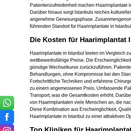
Patientenzufriedenheit machen Haarimplantate i
Darüber hinaus sorgt Istanbuls reiches kulturelle
angenehme Genesungsphase. Zusammengenomme
führenden Standort für Haarimplantate in Istanbul
Die Kosten für Haarimplantat 
Haarimplantate in Istanbul bieten im Vergleich 
wettbewerbsfähige Preise. Die Erschwinglichkeit 
günstige Wechselkurse zurückzuführen. Patienten
Behandlungen, ohne Kompromisse bei den Stan
Ihr Vo
Fortschrittliche Techniken und erfahrene Chirur
zu einem angemessenen Preis. Umfassende Paket
Transport, was die Gesamtkosten erhöht. Darüber 
von Haarimplantaten viele Menschen an, die na
Ihre E
Diese Kombination aus Erschwinglichkeit, Qual
Haarimplantate in Istanbul zu einer attraktiven O
Top Kliniken für Haarimplanta