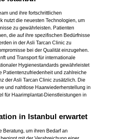
chricht
eam und ihre fortschrittlichen
ik nutzt die neuesten Technologien, um
isse zu gewährleisten. Patienten
en, die auf ihre spezifischen Bedürfnisse
rden in der Asli Tarcan Clinic zu
mpromisse bei der Qualität einzugehen.
ft und Transport für internationale
ationaler Hygienestandards gewährleistet
e Patientenzufriedenheit und zahlreiche
 der Asli Tarcan Clinic zusätzlich. Die
tive und nahtlose Haarwiederherstellung in
el für Haarimplantat-Dienstleistungen in
tion in Istanbul erwartet
e Beratung, um ihren Bedarf an
 beginnt mit der Verabreichung einer