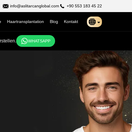
info@aslitarcanglobal.com
+90 553 183 45 22
e
Haartransplantation
Blog
Kontakt
Türkçe
stellen.
WHATSAPP
日本語
Indonesia
Български
Français
Deutsch
Español
English