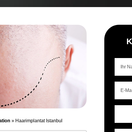
K
ation
»
Haarimplantat Istanbul