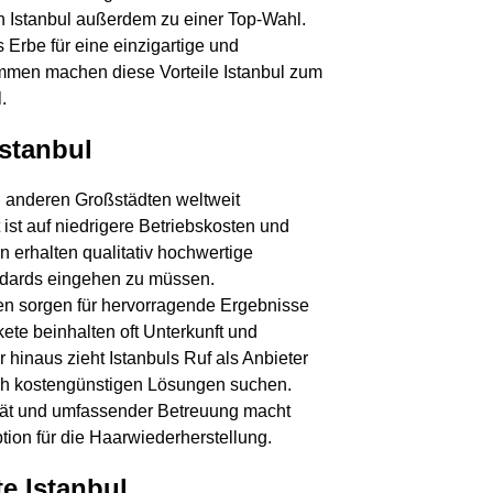
n Istanbul außerdem zu einer Top-Wahl.
s Erbe für eine einzigartige und
n machen diese Vorteile Istanbul zum
.
Istanbul
Kontaktieren Sie uns!
zu anderen Großstädten weltweit
ist auf niedrigere Betriebskosten und
 erhalten qualitativ hochwertige
dards eingehen zu müssen.
r- und Nachname
Ihre Telefonnummer
gen sorgen für hervorragende Ergebnisse
e beinhalten oft Unterkunft und
hinaus zieht Istanbuls Ruf als Anbieter
ch kostengünstigen Lösungen suchen.
-Mail-Adresse
Betreff
ität und umfassender Betreuung macht
ption für die Haarwiederherstellung.
te Istanbul