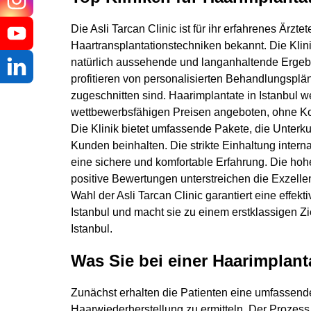
Ihre Na
Die Asli Tarcan Clinic ist für ihr erfahrenes Ärztet
Haartransplantationstechniken bekannt. Die Klin
natürlich aussehende und langanhaltende Ergebn
profitieren von personalisierten Behandlungsplän
zugeschnitten sind. Haarimplantate in Istanbul we
wettbewerbsfähigen Preisen angeboten, ohne Ko
Die Klinik bietet umfassende Pakete, die Unterkun
Kunden beinhalten. Die strikte Einhaltung intern
eine sichere und komfortable Erfahrung. Die hoh
positive Bewertungen unterstreichen die Exzellenz
Wahl der Asli Tarcan Clinic garantiert eine effek
Istanbul und macht sie zu einem erstklassigen Zi
Istanbul.
Was Sie bei einer Haarimplanta
Zunächst erhalten die Patienten eine umfassend
Haarwiederherstellung zu ermitteln. Der Prozess