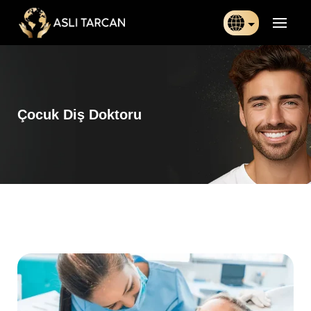
Türkçe
日本語
Çocuk Diş Doktoru
Indonesia
Български
Français
Deutsch
Español
English