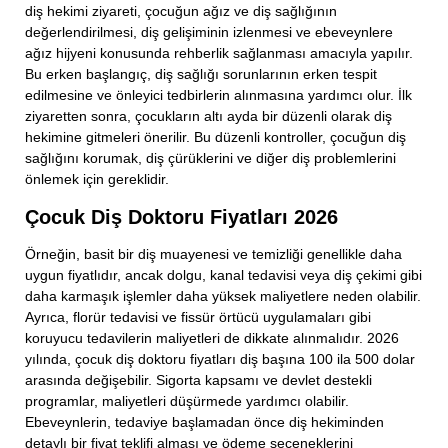
diş hekimi ziyareti, çocuğun ağız ve diş sağlığının
değerlendirilmesi, diş gelişiminin izlenmesi ve ebeveynlere
ağız hijyeni konusunda rehberlik sağlanması amacıyla yapılır.
Telefon Numaranız
Bu erken başlangıç, diş sağlığı sorunlarının erken tespit
edilmesine ve önleyici tedbirlerin alınmasına yardımcı olur. İlk
ziyaretten sonra, çocukların altı ayda bir düzenli olarak diş
hekimine gitmeleri önerilir. Bu düzenli kontroller, çocuğun diş
E-Mail Adresiniz
sağlığını korumak, diş çürüklerini ve diğer diş problemlerini
önlemek için gereklidir.
Çocuk Diş Doktoru Fiyatları 2026
Konu
Örneğin, basit bir diş muayenesi ve temizliği genellikle daha
uygun fiyatlıdır, ancak dolgu, kanal tedavisi veya diş çekimi gibi
daha karmaşık işlemler daha yüksek maliyetlere neden olabilir.
Ayrıca, florür tedavisi ve fissür örtücü uygulamaları gibi
Mesajınız
koruyucu tedavilerin maliyetleri de dikkate alınmalıdır. 2026
yılında, çocuk diş doktoru fiyatları diş başına 100 ila 500 dolar
arasında değişebilir. Sigorta kapsamı ve devlet destekli
programlar, maliyetleri düşürmede yardımcı olabilir.
Ebeveynlerin, tedaviye başlamadan önce diş hekiminden
detaylı bir fiyat teklifi alması ve ödeme seçeneklerini