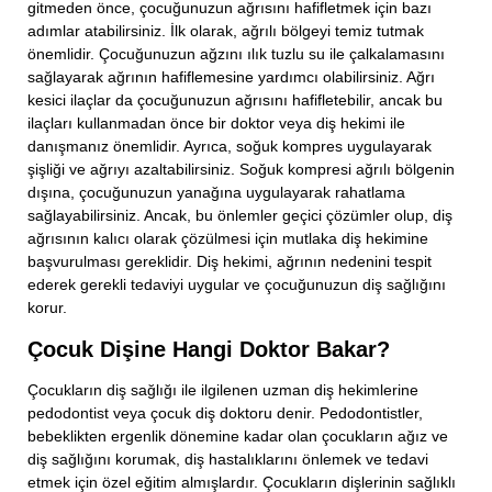
gitmeden önce, çocuğunuzun ağrısını hafifletmek için bazı
adımlar atabilirsiniz. İlk olarak, ağrılı bölgeyi temiz tutmak
önemlidir. Çocuğunuzun ağzını ılık tuzlu su ile çalkalamasını
sağlayarak ağrının hafiflemesine yardımcı olabilirsiniz. Ağrı
kesici ilaçlar da çocuğunuzun ağrısını hafifletebilir, ancak bu
ilaçları kullanmadan önce bir doktor veya diş hekimi ile
danışmanız önemlidir. Ayrıca, soğuk kompres uygulayarak
şişliği ve ağrıyı azaltabilirsiniz. Soğuk kompresi ağrılı bölgenin
dışına, çocuğunuzun yanağına uygulayarak rahatlama
sağlayabilirsiniz. Ancak, bu önlemler geçici çözümler olup, diş
ağrısının kalıcı olarak çözülmesi için mutlaka diş hekimine
başvurulması gereklidir. Diş hekimi, ağrının nedenini tespit
ederek gerekli tedaviyi uygular ve çocuğunuzun diş sağlığını
korur.
Çocuk Dişine Hangi Doktor Bakar?
Çocukların diş sağlığı ile ilgilenen uzman diş hekimlerine
pedodontist veya çocuk diş doktoru denir. Pedodontistler,
bebeklikten ergenlik dönemine kadar olan çocukların ağız ve
diş sağlığını korumak, diş hastalıklarını önlemek ve tedavi
etmek için özel eğitim almışlardır. Çocukların dişlerinin sağlıklı