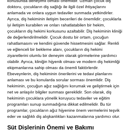
konusunda deneyimli olması önemlidir. Uzman çocuk diş
doktoru, çocukların diş sağlığı ile ilgili özel ihtiyaçlarını
anlamada ve onlara uygun tedaviler sunmada yetkindirler.
Ayrıca, diş hekiminin iletişim becerileri de önemlidir; çocuklarla
iyi iletişim kurabilen ve onları rahatlatabilen bir hekim,
çocukların diş hekimi korkusunu azaltabilir. Diş hekiminin kliniği
de değerlendirilmelidir. Çocuk dostu bir ortam, çocuğun
rahatlamasını ve kendini güvende hissetmesini sağlar. Renkli
ve eğlenceli bir bekleme alanı, çocukların diş hekimi
ziyaretlerini olumlu bir deneyim olarak görmelerine yardımcı
olabilir. Ayrıca, kliniğin hijyenik olması ve modern diş hekimliği
ekipmanlarına sahip olması da önemli faktörlerdir.
Ebeveynlerin, diş hekiminin önerilerini ve tedavi planlarını
anlaması ve bu konularda sorular sorması önemlidir. Diş
hekiminin, çocuğun ağız sağlığını korumak ve geliştirmek için
net ve anlaşılır bilgiler sunması gereklidir. Son olarak, diş
hekiminin çocuklara yönelik koruyucu tedaviler ve eğitim
programları sunup sunmadığına dikkat edilmelidir. Bu tür
programlar, çocukların ağız hijyenine önem vermelerini teşvik
eder ve sağlıklı diş alışkanlıkları kazanmalarına yardımcı olur.
Süt Dişlerinin Önemi ve Bakımı