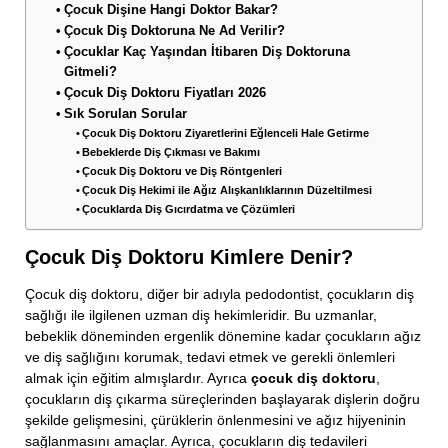
Çocuk Dişine Hangi Doktor Bakar?
Çocuk Diş Doktoruna Ne Ad Verilir?
Çocuklar Kaç Yaşından İtibaren Diş Doktoruna
Gitmeli?
Çocuk Diş Doktoru Fiyatları 2026
Sık Sorulan Sorular
Çocuk Diş Doktoru Ziyaretlerini Eğlenceli Hale Getirme
Bebeklerde Diş Çıkması ve Bakımı
Çocuk Diş Doktoru ve Diş Röntgenleri
Çocuk Diş Hekimi ile Ağız Alışkanlıklarının Düzeltilmesi
Çocuklarda Diş Gıcırdatma ve Çözümleri
Çocuk Diş Doktoru Kimlere Denir?
Çocuk diş doktoru, diğer bir adıyla pedodontist, çocukların diş
sağlığı ile ilgilenen uzman diş hekimleridir. Bu uzmanlar,
bebeklik döneminden ergenlik dönemine kadar çocukların ağız
ve diş sağlığını korumak, tedavi etmek ve gerekli önlemleri
almak için eğitim almışlardır. Ayrıca
çocuk diş doktoru
,
çocukların diş çıkarma süreçlerinden başlayarak dişlerin doğru
şekilde gelişmesini, çürüklerin önlenmesini ve ağız hijyeninin
sağlanmasını amaçlar. Ayrıca, çocukların diş tedavileri