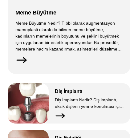
Meme Büyütme
Meme Büyütme Nedir? Tıbbi olarak augmentasyon
mamoplasti olarak da bilinen meme büyütme,
kadınların memelerinin boyutunu ve şeklini büyütmek
için uygulanan bir estetik operasyondur. Bu prosedür,
memelere hacim kazandırmak, asimetrileri düzeltmek
veya hamilelik veya kilo kaybı gibi durumlar nedeniyle
küçülmüş olan memeleri yeniden doldurmak için
idealdir. Genelde meme büyütme ameliyatında silikon
ya da salin (tuzlu su) içeren […]
Diş İmplantı
Diş İmplantı Nedir? Diş implantı,
eksik dişlerin yerine konulması için
kullanılan yapay diş kökleridir. Bu
kökler genellikle titanyumdan
yapılır ve cerrahi olarak çene
kemiğine yerleştirilir. Genelde diş
Diş Estetiği