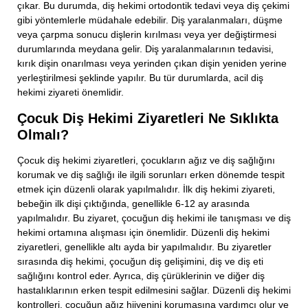
çıkar. Bu durumda, diş hekimi ortodontik tedavi veya diş çekimi
gibi yöntemlerle müdahale edebilir. Diş yaralanmaları, düşme
veya çarpma sonucu dişlerin kırılması veya yer değiştirmesi
durumlarında meydana gelir. Diş yaralanmalarının tedavisi,
kırık dişin onarılması veya yerinden çıkan dişin yeniden yerine
yerleştirilmesi şeklinde yapılır. Bu tür durumlarda, acil diş
hekimi ziyareti önemlidir.
Çocuk Diş Hekimi Ziyaretleri Ne Sıklıkta
Olmalı?
Çocuk diş hekimi ziyaretleri, çocukların ağız ve diş sağlığını
korumak ve diş sağlığı ile ilgili sorunları erken dönemde tespit
etmek için düzenli olarak yapılmalıdır. İlk diş hekimi ziyareti,
bebeğin ilk dişi çıktığında, genellikle 6-12 ay arasında
yapılmalıdır. Bu ziyaret, çocuğun diş hekimi ile tanışması ve diş
hekimi ortamına alışması için önemlidir. Düzenli diş hekimi
ziyaretleri, genellikle altı ayda bir yapılmalıdır. Bu ziyaretler
sırasında diş hekimi, çocuğun diş gelişimini, diş ve diş eti
sağlığını kontrol eder. Ayrıca, diş çürüklerinin ve diğer diş
hastalıklarının erken tespit edilmesini sağlar. Düzenli diş hekimi
kontrolleri, çocuğun ağız hijyenini korumasına yardımcı olur ve