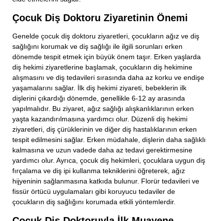
Çocuk Diş Doktoru Ziyaretinin Önemi
Genelde çocuk diş doktoru ziyaretleri, çocukların ağız ve diş
sağlığını korumak ve diş sağlığı ile ilgili sorunları erken
dönemde tespit etmek için büyük önem taşır. Erken yaşlarda
diş hekimi ziyaretlerine başlamak, çocukların diş hekimine
alışmasını ve diş tedavileri sırasında daha az korku ve endişe
yaşamalarını sağlar. İlk diş hekimi ziyareti, bebeklerin ilk
dişlerini çıkardığı dönemde, genellikle 6-12 ay arasında
yapılmalıdır. Bu ziyaret, ağız sağlığı alışkanlıklarının erken
yaşta kazandırılmasına yardımcı olur. Düzenli diş hekimi
ziyaretleri, diş çürüklerinin ve diğer diş hastalıklarının erken
tespit edilmesini sağlar. Erken müdahale, dişlerin daha sağlıklı
kalmasına ve uzun vadede daha az tedavi gerektirmesine
yardımcı olur. Ayrıca, çocuk diş hekimleri, çocuklara uygun diş
fırçalama ve diş ipi kullanma tekniklerini öğreterek, ağız
hijyeninin sağlanmasına katkıda bulunur. Florür tedavileri ve
fissür örtücü uygulamaları gibi koruyucu tedaviler de
çocukların diş sağlığını korumada etkili yöntemlerdir.
Çocuk Diş Doktoruyla İlk Muayene