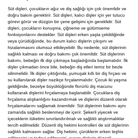
Süt dişleri, çocukların ağız ve diş sağlığı için çok önemlidir ve
doğru bakım gerektirir. Süt dişleri, kalıcı dişler için yer tutucu
görevi görür ve düzgün bir çene gelişimi için gereklidir. Süt
dişleri, çocukların konuşma, çiğneme ve gülümseme
fonksiyonlarını destekler. Süt dişleri erken yaşta çekildiğinde
veya çürüdüğünde, bu durum kalıcı dişlerin çıkışını ve
hizalanmasını olumsuz etkileyebilir. Bu nedenle, süt dişlerinin
sağlıklı kalması ve doğru bakımı çok önemlidir. Süt dişlerinin
bakımı, bebeğin ilk dişi çıkmaya başladığında başlamalıdır. İlk
dişler çıkmadan önce bile, bebeğin diş etleri temiz bir bezle
silinmelidir. İlk dişler çıktığında, yumuşak kıllı bir diş fırçası ve
su kullanılarak dişler nazikçe fırçalanmalıdır. Çocuk iki yaşına
geldiğinde, bezelye büyüklüğünde florürlü diş macunu
kullanarak dişlerini fırçalamaya başlanabilir. Çocuklara diş
fırçalama alışkanlığını kazandırmak ve dişlerini düzenli olarak
fırçalamalarını sağlamak önemlidir. Süt dişlerinin bakımı aynı
zamanda sağlıklı beslenmeyi de içerir. Şekerli yiyecek ve
içeceklerin tüketimi sınırlandırılmalı ve sağlıklı atıştırmalıklar
tercih edilmelidir. Düzenli diş hekimi kontrolleri de süt dişlerinin
sağlıklı kalmasını sağlar. Diş hekimi, çürüklerin erken teşhis