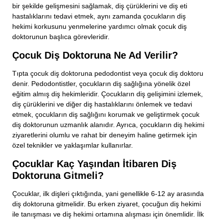
bir şekilde gelişmesini sağlamak, diş çürüklerini ve diş eti
hastalıklarını tedavi etmek, aynı zamanda çocukların diş
hekimi korkusunu yenmelerine yardımcı olmak çocuk diş
doktorunun başlıca görevleridir.
Çocuk Diş Doktoruna Ne Ad Verilir?
Tıpta çocuk diş doktoruna pedodontist veya çocuk diş doktoru
denir. Pedodontistler, çocukların diş sağlığına yönelik özel
eğitim almış diş hekimleridir. Çocukların diş gelişimini izlemek,
diş çürüklerini ve diğer diş hastalıklarını önlemek ve tedavi
etmek, çocukların diş sağlığını korumak ve geliştirmek çocuk
diş doktorunun uzmanlık alanıdır. Ayrıca, çocukların diş hekimi
ziyaretlerini olumlu ve rahat bir deneyim haline getirmek için
özel teknikler ve yaklaşımlar kullanırlar.
Çocuklar Kaç Yaşından İtibaren Diş
Doktoruna Gitmeli?
Bizimle İletişime Geç!
Çocuklar, ilk dişleri çıktığında, yani genellikle 6-12 ay arasında
diş doktoruna gitmelidir. Bu erken ziyaret, çocuğun diş hekimi
Adınız Soyadınız
ile tanışması ve diş hekimi ortamına alışması için önemlidir. İlk