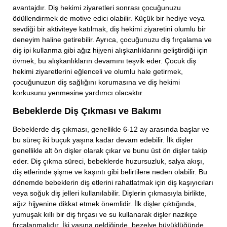
avantajdır. Diş hekimi ziyaretleri sonrası çocuğunuzu
ödüllendirmek de motive edici olabilir. Küçük bir hediye veya
sevdiği bir aktiviteye katılmak, diş hekimi ziyaretini olumlu bir
deneyim haline getirebilir. Ayrıca, çocuğunuzu diş fırçalama ve
diş ipi kullanma gibi ağız hijyeni alışkanlıklarını geliştirdiği için
övmek, bu alışkanlıkların devamını teşvik eder. Çocuk diş
hekimi ziyaretlerini eğlenceli ve olumlu hale getirmek,
çocuğunuzun diş sağlığını korumasına ve diş hekimi
korkusunu yenmesine yardımcı olacaktır.
Bebeklerde Diş Çıkması ve Bakımı
Bebeklerde diş çıkması, genellikle 6-12 ay arasında başlar ve
bu süreç iki buçuk yaşına kadar devam edebilir. İlk dişler
genellikle alt ön dişler olarak çıkar ve bunu üst ön dişler takip
eder. Diş çıkma süreci, bebeklerde huzursuzluk, salya akışı,
diş etlerinde şişme ve kaşıntı gibi belirtilere neden olabilir. Bu
dönemde bebeklerin diş etlerini rahatlatmak için diş kaşıyıcıları
veya soğuk diş jelleri kullanılabilir. Dişlerin çıkmasıyla birlikte,
ağız hijyenine dikkat etmek önemlidir. İlk dişler çıktığında,
yumuşak kıllı bir diş fırçası ve su kullanarak dişler nazikçe
fırçalanmalıdır. İki yaşına geldiğinde, bezelye büyüklüğünde