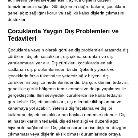
edilmesini ve tedavi edilmesini, ayrıca dişlerin düzenli
temizlenmesini sağlar. Süt dişlerinin doğru bakımı, çocukların
genel ağız sağlığını korur ve sağlıklı kalıcı dişlerin çıkmasını
destekler.
Çocuklarda Yaygın Diş Problemleri ve
Tedavileri
Çocuklarda yaygın olarak görülen diş problemleri arasında diş
çürükleri, diş eti hastalıkları, diş çıkma sorunları ve diş
yaralanmaları yer alır. Diş çürükleri, çocuklarda en sık
rastlanan diş problemlerinden biridir. Şekerli yiyecek ve
içeceklerin fazla tüketimi ve yetersiz ağız hijyeni, diş
çürüklerinin başlıca nedenlerindendir. Diş çürüklerinin tedavisi,
genellikle çürük bölgenin temizlenmesi ve dolgu yapılması ile
gerçekleştirilir. İleri seviyedeki çürüklerde ise kanal tedavisi
gerekebilir. Diş eti hastalıkları, diş etlerinde iltihaplanma ve
kanamaya yol açabilir. Yetersiz diş fırçalama ve diş ipi
kullanımı, diş eti hastalıklarının başlıca nedenlerindendir. Diş
eti hastalıklarının tedavisi, diş eti temizliği ve düzenli ağız
hijyeni ile sağlanabilir. Diş çıkma sorunları ise dişlerin düzgün
çıkmaması veya dişlerin eksik olması durumlarında ortaya