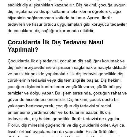
sağlıklı diş alışkanlıkları kazandırır. Diş hekimi, çocuğa uygun
diş fırçalama ve diş ipi kullanma tekniklerini öğreterek, ağız
hijyeninin sağlanmasına katkıda bulunur. Ayrıca, florür
tedavileri ve fissür örtücü uygulamaları gibi koruyucu tedaviler
de çocukların diş sağlığını korumada etkilidir.
Çocuklarda İlk Diş Tedavisi Nasıl
Yapılmalı?
Çocuklarda ilk diş tedavisi, çocuğun diş sağlığını korumak ve
diş hekimi ziyaretlerine alışmasını sağlamak amacıyla dikkatli
ve nazik bir şekilde yapılmalıdır. İlk diş tedavisi genellikle diş
çürüklerinin tedavisi veya diş temizliği ile başlar. Diş hekimi,
çocuğun dişlerini kontrol eder ve çürük varsa, çürük bölgeyi
temizler ve dolgu yapar. Bu işlem sırasında, çocuğun rahat ve
güvende hissetmesi önemlidir. Diş hekimi, çocuk dostu bir
yaklaşım benimseyerek, çocuğun diş tedavisi sürecini
anlamasına yardımcı olur ve korkularını azaltır. İlk diş
tedavisinde, diş hekimi genellikle florür tedavisi de uygular.
Florür, diş minesini güçlendirir ve diş çürüklerini önler. Ayrıca,
fissür örtücü uygulamaları da yapılabilir. Fissür örtücüler,