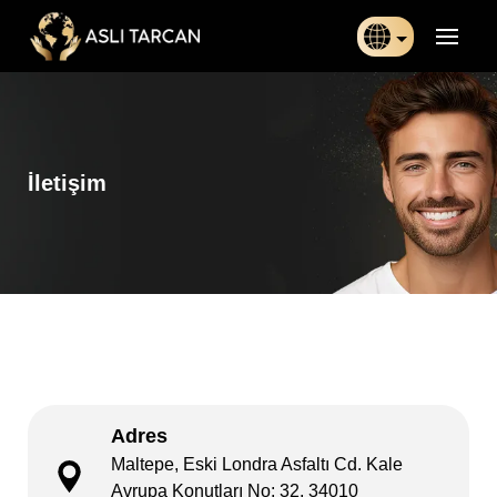
Türkçe
日本語
İletişim
Indonesia
Български
Français
Deutsch
Español
Adres
English
Maltepe, Eski Londra Asfaltı Cd. Kale
Avrupa Konutları No: 32, 34010