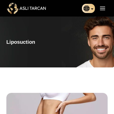
Türkçe
日本語
Liposuction
Indonesia
Български
Français
Deutsch
Español
English