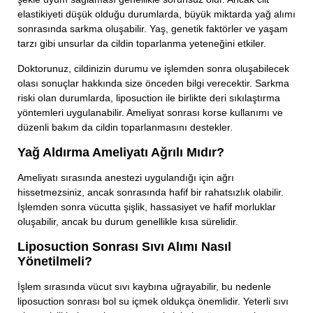
elastikiyeti düşük olduğu durumlarda, büyük miktarda yağ alımı
E-Mail Adresiniz
sonrasında sarkma oluşabilir. Yaş, genetik faktörler ve yaşam
tarzı gibi unsurlar da cildin toparlanma yeteneğini etkiler.
Doktorunuz, cildinizin durumu ve işlemden sonra oluşabilecek
olası sonuçlar hakkında size önceden bilgi verecektir. Sarkma
Konu
riski olan durumlarda, liposuction ile birlikte deri sıkılaştırma
yöntemleri uygulanabilir. Ameliyat sonrası korse kullanımı ve
düzenli bakım da cildin toparlanmasını destekler.
Mesajınız
Yağ Aldırma Ameliyatı Ağrılı Mıdır?
Ameliyatı sırasında anestezi uygulandığı için ağrı
hissetmezsiniz, ancak sonrasında hafif bir rahatsızlık olabilir.
İşlemden sonra vücutta şişlik, hassasiyet ve hafif morluklar
oluşabilir, ancak bu durum genellikle kısa sürelidir.
Liposuction Sonrası Sıvı Alımı Nasıl
Yönetilmeli?
İşlem sırasında vücut sıvı kaybına uğrayabilir, bu nedenle
liposuction sonrası bol su içmek oldukça önemlidir. Yeterli sıvı