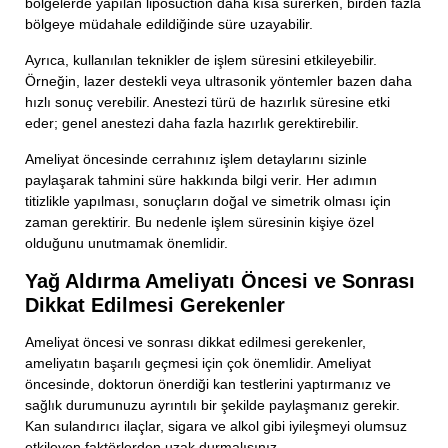
bölgelerde yapılan liposuction daha kısa sürerken, birden fazla
bölgeye müdahale edildiğinde süre uzayabilir.
Ayrıca, kullanılan teknikler de işlem süresini etkileyebilir.
Örneğin, lazer destekli veya ultrasonik yöntemler bazen daha
hızlı sonuç verebilir. Anestezi türü de hazırlık süresine etki
eder; genel anestezi daha fazla hazırlık gerektirebilir.
Ameliyat öncesinde cerrahınız işlem detaylarını sizinle
paylaşarak tahmini süre hakkında bilgi verir. Her adımın
titizlikle yapılması, sonuçların doğal ve simetrik olması için
zaman gerektirir. Bu nedenle işlem süresinin kişiye özel
olduğunu unutmamak önemlidir.
Yağ Aldırma Ameliyatı Öncesi ve Sonrası
Dikkat Edilmesi Gerekenler
Ameliyat öncesi ve sonrası dikkat edilmesi gerekenler,
ameliyatın başarılı geçmesi için çok önemlidir. Ameliyat
öncesinde, doktorun önerdiği kan testlerini yaptırmanız ve
sağlık durumunuzu ayrıntılı bir şekilde paylaşmanız gerekir.
Kan sulandırıcı ilaçlar, sigara ve alkol gibi iyileşmeyi olumsuz
etkileyen faktörlerden uzak durmalısınız.