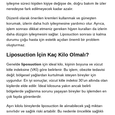
iyileşme süreci kişiden kişiye değişse de, doğru bakım ile izler
neredeyse fark edilmeyecek kadar azalır.
Düzenli olarak önerilen kremleri kullanmak ve güneşten
korumak, izlerin daha hızlı iyileşmesine yardımcı olur. Ayrıca,
işlem sonrası dikkat etmeniz gereken hijyen kuralları da izlerin
daha düzgün iyileşmesini sağlar. Liposuction sonrası iz kalma
durumu çoğu hasta için estetik açıdan önemli bir problem
oluşturmaz.
Liposuction İçin Kaç Kilo Olmalı?
Genelde
liposuction
için ideal kilo, kişinin boyuna ve vücut
kitle indeksine (VKİ) göre belirlenir. Bu işlem, obezite tedavisi
değil; bölgesel yağlardan kurtulmak isteyen bireyler için
uygundur. En iyi sonuçlar, vücut kitle indeksi 30’un altında olan
kişilerde elde edilir. İdeal kilosuna yakın ancak belirli
bölgelerde yağlanma sorunu yaşayan bireyler bu işlemden en
çok fayda görenlerdir.
Aşırı kilolu bireylerde liposuction ile alınabilecek yağ miktarı
sınırlıdır ve sağlık riski artabilir. Bu nedenle öncelikle sağlıklı