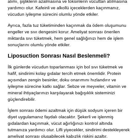
alımı, şişliklerin azalmasına ve toksinlerin vücuttan atılmasına
yardımcı olur. Kafeinli ve alkollü içeceklerden kaçınmanız,
vücudun iyileşme sürecini olumlu yönde etkiler.
Ayrıca, fazla tuz tüketiminden kaçınmak da ödem oluşumunu
engeller ve sıvı dengesini korur. Ameliyat sonrası önerilen
miktarda sıvı tüketmek, hem genel sağlığınızı hem de işlem
sonuçlarını olumlu yönde etkiler.
Liposuction Sonrası Nasıl Beslenmeli?
İlk günlerde vücudun toparlanması için bol sıvı tüketmek ve
hafif, sindirimi kolay gıdalar tercih etmek önemlidir. Protein
açısından zengin besinler, doku onarımını hızlandırır ve
iyileşme sürecine katkı sağlar. Sebze ve meyveler, vitamin ve
mineral ihtiyaçlarınızı karşılayarak bağışıklık sisteminizi
güçlendirebilir.
İşlem sonrası ödemi azaltmak için düşük sodyum içeren bir
diyet uygulamanız faydalı olacaktır. Şekerli ve işlenmiş
gıdalardan kaçınmak, vücut ağırlığınızı kontrol altında
tutmanıza yardımcı olur. Lifli yiyecekler, sindirimi destekleyerek
ameliyat sonrası oluşabilecek kabızlık riskini azaltır.