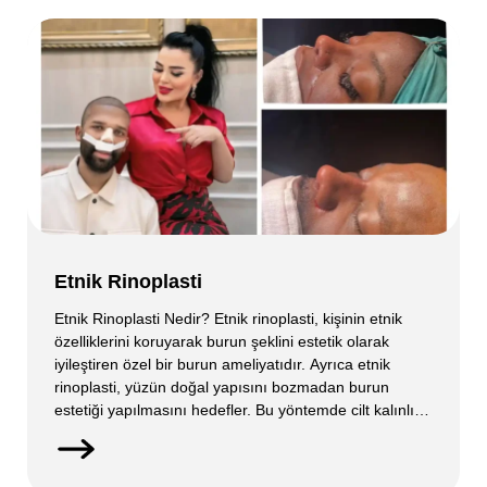
Etnik Rinoplasti
Etnik Rinoplasti Nedir? Etnik rinoplasti, kişinin etnik
özelliklerini koruyarak burun şeklini estetik olarak
iyileştiren özel bir burun ameliyatıdır. Ayrıca etnik
rinoplasti, yüzün doğal yapısını bozmadan burun
estetiği yapılmasını hedefler. Bu yöntemde cilt kalınlığı,
burun yapısı ve yüz oranları detaylı şekilde
değerlendirilir. Amaç, kişinin kimliğini yansıtan doğal bir
görünüm elde etmektir. Özellikle farklı etnik kökenlere