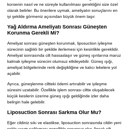
korsenin nasıl ve ne süreyle kullanılması gerektiğini size özel
olarak belirler. Bu önerilere uymak, ameliyatın sonuçlarını en
iyi şekilde görmeniz açısından büyük önem taşır.
Yağ Aldırma Ameliyatı Sonrası Güneşten
Korunma Gerekli Mi?
Ameliyat sonrası güneşten korunmak, liposuction iyileşme
sürecinin sağlıklı bir şekilde ilerlemesi için kesinlikle gereklidir.
Ameliyat sonrasında cilt hassaslaşır ve güneş ışınlarına maruz
kalmak iyileşme sürecini olumsuz etkileyebilir. Güneş ışığı,
ameliyat bölgelerinde renk değişikliğine ve kalıcı lekelere yol
açabilir.
Bizimle İletişime Geç!
Ayrıca, güneşlenme ciltteki ödemi artırabilir ve iyileşme
süresini uzatabilir. Özellikle işlem sonrası ciltte oluşabilecek
Adınız Soyadınız
küçük kesilerin üzerine güneş ışığı geldiğinde izler daha
belirgin hale gelebilir.
Liposuction Sonrası Sarkma Olur Mu?
Telefon Numaranız
Eğer cildiniz sıkı ve elastikse, liposuction sonrasında cildin yeni
şekle uyum sağlaması genellikle sorunsuz olur. Ancak cilt