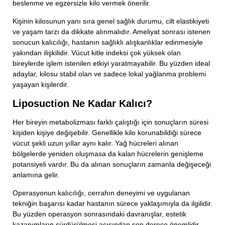
beslenme ve egzersizle kilo vermek önerilir.
Kişinin kilosunun yanı sıra genel sağlık durumu, cilt elastikiyeti
ve yaşam tarzı da dikkate alınmalıdır. Ameliyat sonrası istenen
sonucun kalıcılığı, hastanın sağlıklı alışkanlıklar edinmesiyle
yakından ilişkilidir. Vücut kitle indeksi çok yüksek olan
bireylerde işlem istenilen etkiyi yaratmayabilir. Bu yüzden ideal
adaylar, kilosu stabil olan ve sadece lokal yağlanma problemi
yaşayan kişilerdir.
Liposuction Ne Kadar Kalıcı?
Her bireyin metabolizması farklı çalıştığı için sonuçların süresi
kişiden kişiye değişebilir. Genellikle kilo korunabildiği sürece
vücut şekli uzun yıllar aynı kalır. Yağ hücreleri alınan
bölgelerde yeniden oluşmasa da kalan hücrelerin genişleme
potansiyeli vardır. Bu da alınan sonuçların zamanla değişeceği
anlamına gelir.
Operasyonun kalıcılığı, cerrahın deneyimi ve uygulanan
tekniğin başarısı kadar hastanın sürece yaklaşımıyla da ilgilidir.
Bu yüzden operasyon sonrasındaki davranışlar, estetik
kazanımların sürdürülmesi açısından son derece önemlidir.