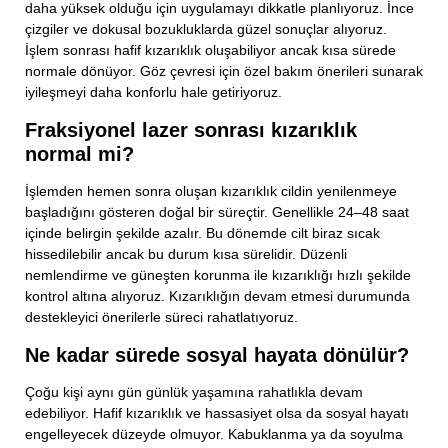
daha yüksek olduğu için uygulamayı dikkatle planlıyoruz. İnce
çizgiler ve dokusal bozukluklarda güzel sonuçlar alıyoruz.
Telefon Numaranız
İşlem sonrası hafif kızarıklık oluşabiliyor ancak kısa sürede
normale dönüyor. Göz çevresi için özel bakım önerileri sunarak
iyileşmeyi daha konforlu hale getiriyoruz.
E-Mail Adresiniz
Fraksiyonel lazer sonrası kızarıklık
normal mi?
İşlemden hemen sonra oluşan kızarıklık cildin yenilenmeye
Konu
başladığını gösteren doğal bir süreçtir. Genellikle 24–48 saat
içinde belirgin şekilde azalır. Bu dönemde cilt biraz sıcak
hissedilebilir ancak bu durum kısa sürelidir. Düzenli
nemlendirme ve güneşten korunma ile kızarıklığı hızlı şekilde
Mesajınız
kontrol altına alıyoruz. Kızarıklığın devam etmesi durumunda
destekleyici önerilerle süreci rahatlatıyoruz.
Ne kadar sürede sosyal hayata dönülür?
Çoğu kişi aynı gün günlük yaşamına rahatlıkla devam
edebiliyor. Hafif kızarıklık ve hassasiyet olsa da sosyal hayatı
engelleyecek düzeyde olmuyor. Kabuklanma ya da soyulma