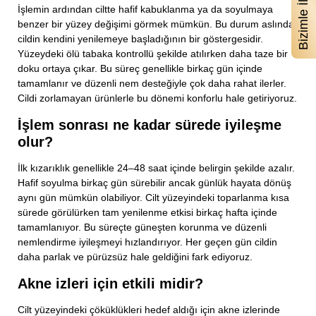
İşlemin ardından ciltte hafif kabuklanma ya da soyulmaya
benzer bir yüzey değişimi görmek mümkün. Bu durum aslında
cildin kendini yenilemeye başladığının bir göstergesidir.
Yüzeydeki ölü tabaka kontrollü şekilde atılırken daha taze bir
doku ortaya çıkar. Bu süreç genellikle birkaç gün içinde
tamamlanır ve düzenli nem desteğiyle çok daha rahat ilerler.
Cildi zorlamayan ürünlerle bu dönemi konforlu hale getiriyoruz.
İşlem sonrası ne kadar sürede iyileşme
olur?
İlk kızarıklık genellikle 24–48 saat içinde belirgin şekilde azalır.
Hafif soyulma birkaç gün sürebilir ancak günlük hayata dönüş
aynı gün mümkün olabiliyor. Cilt yüzeyindeki toparlanma kısa
sürede görülürken tam yenilenme etkisi birkaç hafta içinde
tamamlanıyor. Bu süreçte güneşten korunma ve düzenli
nemlendirme iyileşmeyi hızlandırıyor. Her geçen gün cildin
daha parlak ve pürüzsüz hale geldiğini fark ediyoruz.
Akne izleri için etkili midir?
Cilt yüzeyindeki çöküklükleri hedef aldığı için akne izlerinde