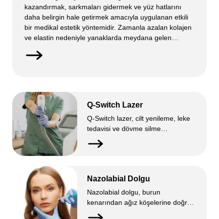
kazandırmak, sarkmaları gidermek ve yüz hatlarını
daha belirgin hale getirmek amacıyla uygulanan etkili
bir medikal estetik yöntemidir. Zamanla azalan kolajen
ve elastin nedeniyle yanaklarda meydana gelen
çöküklük, yorgun ve yaşlı bir ifade yaratabilir. Yanak
dolgusu, bu görünümü ortadan kaldırarak daha canlı,
dengeli ve genç bir yüz profili sunar. Uygulamada […]
Q-Switch Lazer
Q-Switch lazer, cilt yenileme, leke
tedavisi ve dövme silme
işlemlerinde yüksek başarı
sağlayan, gelişmiş bir lazer
teknolojisidir. Çok kısa sürede
yüksek enerjili atışlar yapabilen bu
Nazolabial Dolgu
sistem, cilt altındaki melanin
pigmentini hedef alarak renk
Nazolabial dolgu, burun
eşitsizliklerini ve derin lekeleri etkili
kenarından ağız köşelerine doğru
şekilde azaltır. Aynı zamanda
uzanan ve zamanla belirginleşen