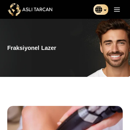
Türkçe
日本語
Fraksiyonel Lazer
Indonesia
Български
Français
Deutsch
Español
English