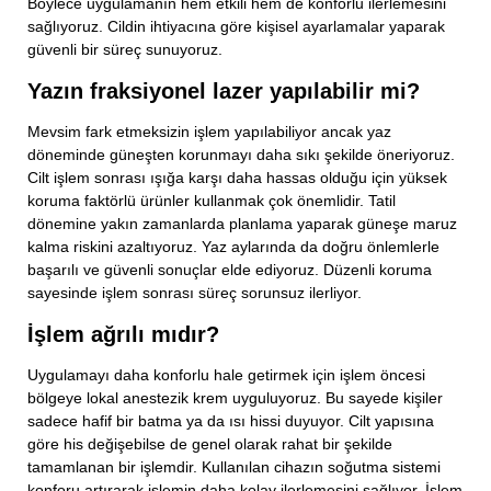
Böylece uygulamanın hem etkili hem de konforlu ilerlemesini
sağlıyoruz. Cildin ihtiyacına göre kişisel ayarlamalar yaparak
güvenli bir süreç sunuyoruz.
Yazın fraksiyonel lazer yapılabilir mi?
Mevsim fark etmeksizin işlem yapılabiliyor ancak yaz
döneminde güneşten korunmayı daha sıkı şekilde öneriyoruz.
Cilt işlem sonrası ışığa karşı daha hassas olduğu için yüksek
koruma faktörlü ürünler kullanmak çok önemlidir. Tatil
dönemine yakın zamanlarda planlama yaparak güneşe maruz
kalma riskini azaltıyoruz. Yaz aylarında da doğru önlemlerle
başarılı ve güvenli sonuçlar elde ediyoruz. Düzenli koruma
sayesinde işlem sonrası süreç sorunsuz ilerliyor.
İşlem ağrılı mıdır?
Uygulamayı daha konforlu hale getirmek için işlem öncesi
bölgeye lokal anestezik krem uyguluyoruz. Bu sayede kişiler
sadece hafif bir batma ya da ısı hissi duyuyor. Cilt yapısına
göre his değişebilse de genel olarak rahat bir şekilde
tamamlanan bir işlemdir. Kullanılan cihazın soğutma sistemi
konforu artırarak işlemin daha kolay ilerlemesini sağlıyor. İşlem