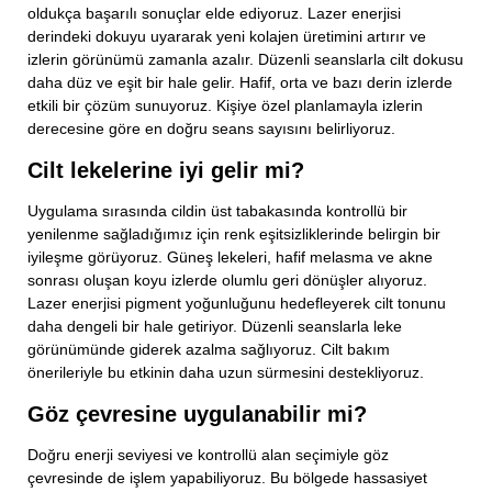
oldukça başarılı sonuçlar elde ediyoruz. Lazer enerjisi
derindeki dokuyu uyararak yeni kolajen üretimini artırır ve
izlerin görünümü zamanla azalır. Düzenli seanslarla cilt dokusu
daha düz ve eşit bir hale gelir. Hafif, orta ve bazı derin izlerde
etkili bir çözüm sunuyoruz. Kişiye özel planlamayla izlerin
derecesine göre en doğru seans sayısını belirliyoruz.
Cilt lekelerine iyi gelir mi?
Uygulama sırasında cildin üst tabakasında kontrollü bir
yenilenme sağladığımız için renk eşitsizliklerinde belirgin bir
iyileşme görüyoruz. Güneş lekeleri, hafif melasma ve akne
sonrası oluşan koyu izlerde olumlu geri dönüşler alıyoruz.
Lazer enerjisi pigment yoğunluğunu hedefleyerek cilt tonunu
daha dengeli bir hale getiriyor. Düzenli seanslarla leke
görünümünde giderek azalma sağlıyoruz. Cilt bakım
önerileriyle bu etkinin daha uzun sürmesini destekliyoruz.
Bizimle İletişime Geç!
Göz çevresine uygulanabilir mi?
Adınız Soyadınız
Doğru enerji seviyesi ve kontrollü alan seçimiyle göz
çevresinde de işlem yapabiliyoruz. Bu bölgede hassasiyet