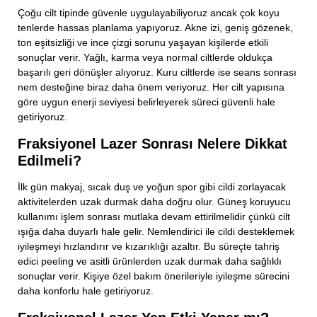
Çoğu cilt tipinde güvenle uygulayabiliyoruz ancak çok koyu
tenlerde hassas planlama yapıyoruz. Akne izi, geniş gözenek,
ton eşitsizliği ve ince çizgi sorunu yaşayan kişilerde etkili
sonuçlar verir. Yağlı, karma veya normal ciltlerde oldukça
başarılı geri dönüşler alıyoruz. Kuru ciltlerde ise seans sonrası
nem desteğine biraz daha önem veriyoruz. Her cilt yapısına
göre uygun enerji seviyesi belirleyerek süreci güvenli hale
getiriyoruz.
Fraksiyonel Lazer Sonrası Nelere Dikkat
Edilmeli?
İlk gün makyaj, sıcak duş ve yoğun spor gibi cildi zorlayacak
aktivitelerden uzak durmak daha doğru olur. Güneş koruyucu
kullanımı işlem sonrası mutlaka devam ettirilmelidir çünkü cilt
ışığa daha duyarlı hale gelir. Nemlendirici ile cildi desteklemek
iyileşmeyi hızlandırır ve kızarıklığı azaltır. Bu süreçte tahriş
edici peeling ve asitli ürünlerden uzak durmak daha sağlıklı
sonuçlar verir. Kişiye özel bakım önerileriyle iyileşme sürecini
daha konforlu hale getiriyoruz.