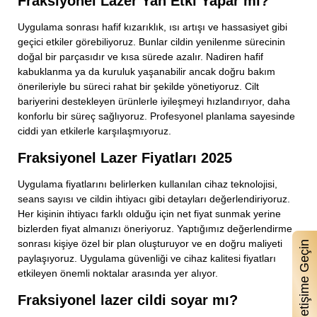
Fraksiyonel Lazer Yan Etki Yapar mı?
Uygulama sonrası hafif kızarıklık, ısı artışı ve hassasiyet gibi
geçici etkiler görebiliyoruz. Bunlar cildin yenilenme sürecinin
doğal bir parçasıdır ve kısa sürede azalır. Nadiren hafif
kabuklanma ya da kuruluk yaşanabilir ancak doğru bakım
önerileriyle bu süreci rahat bir şekilde yönetiyoruz. Cilt
bariyerini destekleyen ürünlerle iyileşmeyi hızlandırıyor, daha
konforlu bir süreç sağlıyoruz. Profesyonel planlama sayesinde
ciddi yan etkilerle karşılaşmıyoruz.
Fraksiyonel Lazer Fiyatları 2025
Uygulama fiyatlarını belirlerken kullanılan cihaz teknolojisi,
seans sayısı ve cildin ihtiyacı gibi detayları değerlendiriyoruz.
Her kişinin ihtiyacı farklı olduğu için net fiyat sunmak yerine
bizlerden fiyat almanızı öneriyoruz. Yaptığımız değerlendirme
sonrası kişiye özel bir plan oluşturuyor ve en doğru maliyeti
Bizimle İletişime Geçin
paylaşıyoruz. Uygulama güvenliği ve cihaz kalitesi fiyatları
etkileyen önemli noktalar arasında yer alıyor.
Fraksiyonel lazer cildi soyar mı?